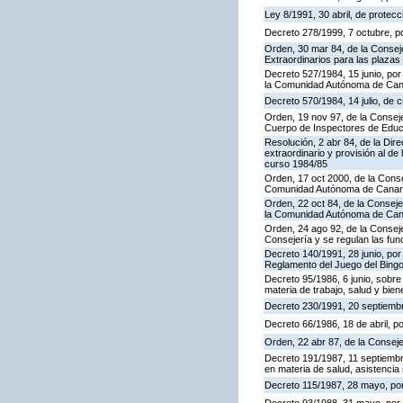
Ley 8/1991, 30 abril, de protecc
Decreto 278/1999, 7 octubre, p
Orden, 30 mar 84, de la Consej
Extraordinarios para las plaza
Decreto 527/1984, 15 junio, por
la Comunidad Autónoma de Cana
Decreto 570/1984, 14 julio, de 
Orden, 19 nov 97, de la Conseje
Cuerpo de Inspectores de Educ
Resolución, 2 abr 84, de la Dir
extraordinario y provisión al 
curso 1984/85
Orden, 17 oct 2000, de la Conse
Comunidad Autónoma de Canar
Orden, 22 oct 84, de la Conseje
la Comunidad Autónoma de Can
Orden, 24 ago 92, de la Conseje
Consejería y se regulan las fu
Decreto 140/1991, 28 junio, por
Reglamento del Juego del Bing
Decreto 95/1986, 6 junio, sobre
materia de trabajo, salud y bien
Decreto 230/1991, 20 septiemb
Decreto 66/1986, 18 de abril, p
Orden, 22 abr 87, de la Conseje
Decreto 191/1987, 11 septiembre
en materia de salud, asistencia 
Decreto 115/1987, 28 mayo, por