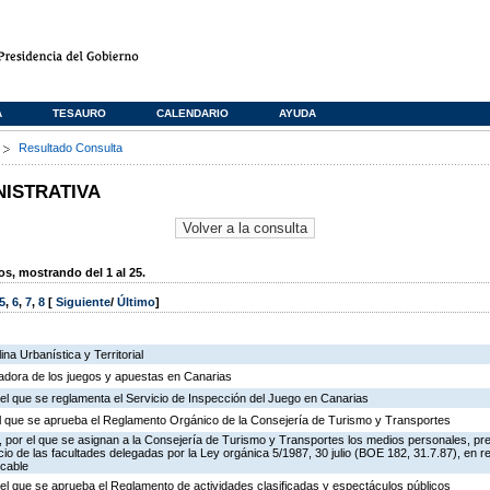
A
TESAURO
CALENDARIO
AYUDA
s
Resultado Consulta
NISTRATIVA
, mostrando del 1 al 25.
5
,
6
,
7
,
8
[
Siguiente
/
Último
]
na Urbanística y Territorial
ladora de los juegos y apuestas en Canarias
el que se reglamenta el Servicio de Inspección del Juego en Canarias
 el que se aprueba el Reglamento Orgánico de la Consejería de Turismo y Transportes
 por el que se asignan a la Consejería de Turismo y Transportes los medios personales, pr
icio de las facultades delegadas por la Ley orgánica 5/1987, 30 julio (BOE 182, 31.7.87), en r
 cable
el que se aprueba el Reglamento de actividades clasificadas y espectáculos públicos