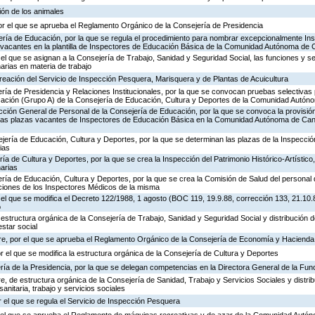
ión de los animales
or el que se aprueba el Reglamento Orgánico de la Consejería de Presidencia
ería de Educación, por la que se regula el procedimiento para nombrar excepcionalmente In
s vacantes en la plantilla de Inspectores de Educación Básica de la Comunidad Autónoma de 
 el que se asignan a la Consejería de Trabajo, Sanidad y Seguridad Social, las funciones y s
rias en materia de trabajo
creación del Servicio de Inspección Pesquera, Marisquera y de Plantas de Acuicultura
ría de Presidencia y Relaciones Institucionales, por la que se convocan pruebas selectivas 
ación (Grupo A) de la Consejería de Educación, Cultura y Deportes de la Comunidad Autón
ección General de Personal de la Consejería de Educación, por la que se convoca la provisió
de las plazas vacantes de Inspectores de Educación Básica en la Comunidad Autónoma de Can
jería de Educación, Cultura y Deportes, por la que se determinan las plazas de la Inspecci
ias
ría de Cultura y Deportes, por la que se crea la Inspección del Patrimonio Histórico-Artístic
arias
ría de Educación, Cultura y Deportes, por la que se crea la Comisión de Salud del personal 
nciones de los Inspectores Médicos de la misma
 el que se modifica el Decreto 122/1988, 1 agosto (BOC 119, 19.9.88, corrección 133, 21.10.
o
 estructura orgánica de la Consejería de Trabajo, Sanidad y Seguridad Social y distribución
estar social
re, por el que se aprueba el Reglamento Orgánico de la Consejería de Economía y Hacienda
or el que se modifica la estructura orgánica de la Consejería de Cultura y Deportes
ría de la Presidencia, por la que se delegan competencias en la Directora General de la Fun
, de estructura orgánica de la Consejería de Sanidad, Trabajo y Servicios Sociales y distr
sanitaria, trabajo y servicios sociales
 el que se regula el Servicio de Inspección Pesquera