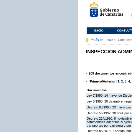
INICIO
CONSULT
Estás en:
Inicio
Consulta
INSPECCION ADMI
209 documentos encontrados
[Primero/Anterior]
1
,
2
,
3
,
4
,
Documentos
Ley 7/1990, 14 mayo, de Discipli
Ley 6/1985, 30 diciembre, regu
Decreto 88/1990, 23 mayo, por 
Decreto 56/1992, 30 abril, por
Decreto 224/1990, 8 noviembre,
patrimoniales adscritos al ejerc
transportes por carretera y por
Decreto 86/2013, 1 agosto, por 