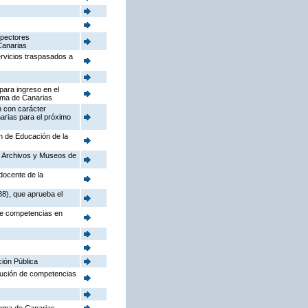
spectores
Canarias
ervicios traspasados a
para ingreso en el
oma de Canarias
n con carácter
arias para el próximo
ón de Educación de la
o, Archivos y Museos de
docente de la
88), que aprueba el
 de competencias en
ción Pública
ibución de competencias