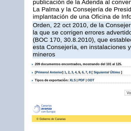
publicación de la Adenda al conveni
La Palma y la Consejería de Presid
implantación de una Oficina de In
Orden, 22 oct 2010, de la Consejer
la que se corrigen errores adverti
(BOC 170, 30.8.2010), que estable
esta Consejería, en instalaciones y
mineros
209 documentos encontrados, mostrando del 101 al 125.
[
Primero
/
Anterior
]
1
,
2
,
3
,
4
,
5
,
6
,
7
,
8
[
Siguiente
/
Último
]
Tipos de exportación:
XLS
|
PDF
|
ODT
© Gobierno de Canarias