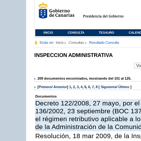
INICIO
CONSULTA
TESAURO
CALEN
Estás en:
Inicio
Consultas
Resultado Consulta
INSPECCION ADMINISTRATIVA
209 documentos encontrados, mostrando del 101 al 125.
[
Primero
/
Anterior
]
1
,
2
,
3
,
4
,
5
,
6
,
7
,
8
[
Siguiente
/
Último
]
Documentos
Decreto 122/2008, 27 mayo, por el
136/2002, 23 septiembre (BOC 137,
el régimen retributivo aplicable a 
de la Administración de la Comun
Resolución, 18 mar 2009, de la Ins