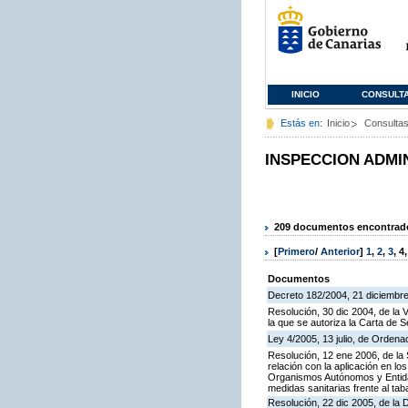
INICIO
CONSULT
Estás en:
Inicio
Consulta
INSPECCION ADMI
209 documentos encontrados
[
Primero
/
Anterior
]
1
,
2
,
3
,
4
Documentos
Decreto 182/2004, 21 diciembre
Resolución, 30 dic 2004, de la 
la que se autoriza la Carta de S
Ley 4/2005, 13 julio, de Orden
Resolución, 12 ene 2006, de la 
relación con la aplicación en l
Organismos Autónomos y Entida
medidas sanitarias frente al tab
Resolución, 22 dic 2005, de la 