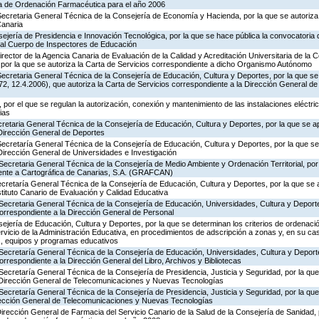
ia de Ordenación Farmacéutica para el año 2006
ecretaria General Técnica de la Consejería de Economía y Hacienda, por la que se autoriza 
Canaria
ejería de Presidencia e Innovación Tecnológica, por la que se hace pública la convocatoria
 al Cuerpo de Inspectores de Educación
rector de la Agencia Canaria de Evaluación de la Calidad y Acreditación Universitaria de la 
 por la que se autoriza la Carta de Servicios correspondiente a dicho Organismo Autónomo
ecretaria General Técnica de la Consejería de Educación, Cultura y Deportes, por la que se
, 12.4.2006), que autoriza la Carta de Servicios correspondiente a la Dirección General de
por el que se regulan la autorización, conexión y mantenimiento de las instalaciones eléctric
ias
ecretaria General Técnica de la Consejería de Educación, Cultura y Deportes, por la que se a
 Dirección General de Deportes
Secretaría General Técnica de la Consejería de Educación, Cultura y Deportes, por la que se
Dirección General de Universidades e Investigación
Secretaria General Técnica de la Consejería de Medio Ambiente y Ordenación Territorial, por 
iente a Cartográfica de Canarias, S.A. (GRAFCAN)
ecretaría General Técnica de la Consejería de Educación, Cultura y Deportes, por la que se 
stituto Canario de Evaluación y Calidad Educativa
Secretaria General Técnica de la Consejería de Educación, Universidades, Cultura y Deporte
correspondiente a la Dirección General de Personal
jería de Educación, Cultura y Deportes, por la que se determinan los criterios de ordenació
rvicio de la Administración Educativa, en procedimientos de adscripción a zonas y, en su ca
s, equipos y programas educativos
 Secretaría General Técnica de la Consejería de Educación, Universidades, Cultura y Deporte
orrespondiente a la Dirección General del Libro, Archivos y Bibliotecas
Secretaría General Técnica de la Consejería de Presidencia, Justicia y Seguridad, por la qu
a Dirección General de Telecomunicaciones y Nuevas Tecnologías
Secretaría General Técnica de la Consejería de Presidencia, Justicia y Seguridad, por la qu
irección General de Telecomunicaciones y Nuevas Tecnologías
Dirección General de Farmacia del Servicio Canario de la Salud de la Consejería de Sanidad,