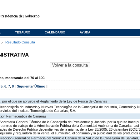
A
TESAURO
CALENDARIO
AYUDA
s
Resultado Consulta
NISTRATIVA
, mostrando del 76 al 100.
,
5
,
6
,
7
,
8
[
Siguiente
/
Último
]
, por el que se aprueba el Reglamento de la Ley de Pesca de Canarias
Viceconsjería de Industria y Nuevas Tecnologías de la Consejería de Industria, Comercio y 
ervicios del Instituto Tecnológico de Canarias, S.A.
ación Farmacéutica de Canarias
Secretaria General Técnica de la Consejería de Presidencia y Justicia, por la que se hace pu
os centros de trabajo de la Administración Pública de la Comunidad Autónoma de Canarias, as
des de Derecho Publico dependientes de la misma, de la Ley 28/2005, 26 diciembre (BOE 3
aquismo y reguladora de la venta, el suministro, el consumo y la publicidad de los productos 
Dirección General de Farmacia del Servicio Canario de la Salud de la Consejería de Sanidad,