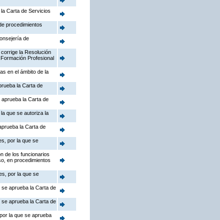
la Carta de Servicios
 de procedimientos
Consejería de
 corrige la Resolución
 Formación Profesional
as en el ámbito de la
prueba la Carta de
 aprueba la Carta de
la que se autoriza la
aprueba la Carta de
s, por la que se
n de los funcionarios
so, en procedimientos
s, por la que se
e se aprueba la Carta de
e se aprueba la Carta de
 por la que se aprueba