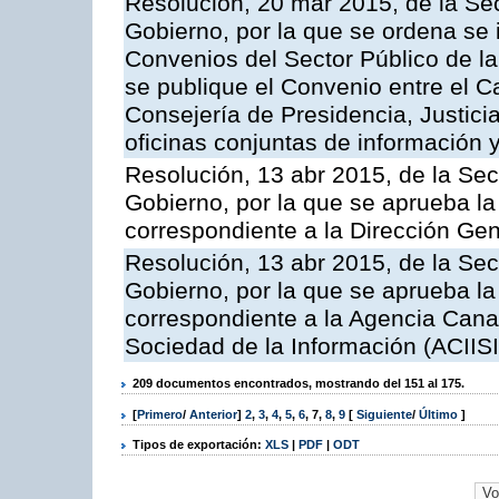
Resolución, 20 mar 2015, de la Sec
Gobierno, por la que se ordena se 
Convenios del Sector Público de 
se publique el Convenio entre el C
Consejería de Presidencia, Justicia
oficinas conjuntas de información 
Resolución, 13 abr 2015, de la Sec
Gobierno, por la que se aprueba la 
correspondiente a la Dirección Gene
Resolución, 13 abr 2015, de la Sec
Gobierno, por la que se aprueba la 
correspondiente a la Agencia Canar
Sociedad de la Información (ACIISI
209 documentos encontrados, mostrando del 151 al 175.
[
Primero
/
Anterior
]
2
,
3
,
4
,
5
,
6
,
7
,
8
,
9
[
Siguiente
/
Último
]
Tipos de exportación:
XLS
|
PDF
|
ODT