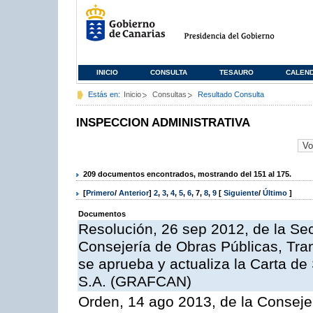
INICIO
CONSULTA
TESAURO
CALEN
Estás en:
Inicio
Consultas
Resultado Consulta
INSPECCION ADMINISTRATIVA
209 documentos encontrados, mostrando del 151 al 175.
[
Primero
/
Anterior
]
2
,
3
,
4
,
5
,
6
,
7
,
8
,
9
[
Siguiente
/
Último
]
Documentos
Resolución, 26 sep 2012, de la Sec
Consejería de Obras Públicas, Transp
se aprueba y actualiza la Carta de
S.A. (GRAFCAN)
Orden, 14 ago 2013, de la Conseje