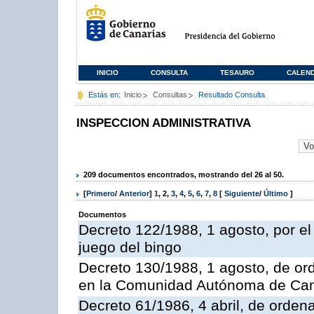
INICIO
CONSULTA
TESAURO
CALEN
Estás en:
Inicio
Consultas
Resultado Consulta
INSPECCION ADMINISTRATIVA
209 documentos encontrados, mostrando del 26 al 50.
[
Primero
/
Anterior
]
1
,
2
,
3
,
4
,
5
,
6
,
7
,
8
[
Siguiente
/
Último
]
Documentos
Decreto 122/1988, 1 agosto, por e
juego del bingo
Decreto 130/1988, 1 agosto, de or
en la Comunidad Autónoma de Can
Decreto 61/1986, 4 abril, de orden