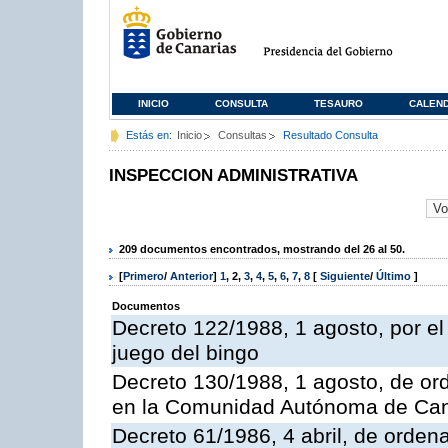
INICIO
CONSULTA
TESAURO
CALEN
Estás en:
Inicio
Consultas
Resultado Consulta
INSPECCION ADMINISTRATIVA
209 documentos encontrados, mostrando del 26 al 50.
[
Primero
/
Anterior
]
1
,
2
,
3
,
4
,
5
,
6
,
7
,
8
[
Siguiente
/
Último
]
Documentos
Decreto 122/1988, 1 agosto, por e
juego del bingo
Decreto 130/1988, 1 agosto, de or
en la Comunidad Autónoma de Can
Decreto 61/1986, 4 abril, de orden