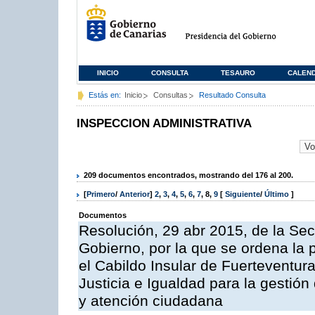
INICIO
CONSULTA
TESAURO
CALEN
Estás en:
Inicio
Consultas
Resultado Consulta
INSPECCION ADMINISTRATIVA
209 documentos encontrados, mostrando del 176 al 200.
[
Primero
/
Anterior
]
2
,
3
,
4
,
5
,
6
,
7
,
8
,
9
[
Siguiente
/
Último
]
Documentos
Resolución, 29 abr 2015, de la Sec
Gobierno, por la que se ordena la 
el Cabildo Insular de Fuerteventura
Justicia e Igualdad para la gestión
y atención ciudadana