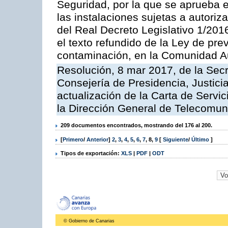
Seguridad, por la que se aprueba 
las instalaciones sujetas a autoriz
del Real Decreto Legislativo 1/201
el texto refundido de la Ley de pre
contaminación, en la Comunidad A
Resolución, 8 mar 2017, de la Secr
Consejería de Presidencia, Justicia
actualización de la Carta de Servi
la Dirección General de Telecomu
209 documentos encontrados, mostrando del 176 al 200.
[
Primero
/
Anterior
]
2
,
3
,
4
,
5
,
6
,
7
,
8
,
9
[
Siguiente
/
Último
]
Tipos de exportación:
XLS
|
PDF
|
ODT
© Gobierno de Canarias