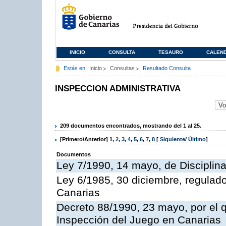
INICIO
CONSULTA
TESAURO
CALEN
Estás en:
Inicio
Consultas
Resultado Consulta
INSPECCION ADMINISTRATIVA
209 documentos encontrados, mostrando del 1 al 25.
[Primero/Anterior]
1
,
2
,
3
,
4
,
5
,
6
,
7
,
8
[
Siguiente
/
Último
]
Documentos
Ley 7/1990, 14 mayo, de Disciplina 
Ley 6/1985, 30 diciembre, regulad
Canarias
Decreto 88/1990, 23 mayo, por el q
Inspección del Juego en Canarias