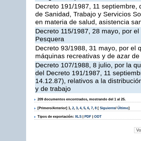
Decreto 191/1987, 11 septiembre, d
de Sanidad, Trabajo y Servicios So
en materia de salud, asistencia sani
Decreto 115/1987, 28 mayo, por el 
Pesquera
Decreto 93/1988, 31 mayo, por el 
máquinas recreativas y de azar d
Decreto 107/1988, 8 julio, por la 
del Decreto 191/1987, 11 septiemb
14.12.87), relativos a la distribuc
y de trabajo
209 documentos encontrados, mostrando del 1 al 25.
[Primero/Anterior]
1
,
2
,
3
,
4
,
5
,
6
,
7
,
8
[
Siguiente
/
Último
]
Tipos de exportación:
XLS
|
PDF
|
ODT