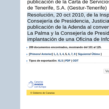
publicación de la Carta de Servici
de Tenerife, S.A. (Gestur-Tenerife)
Resolución, 20 oct 2010, de la Ins
Consejería de Presidencia, Justici
publicación de la Adenda al conveni
La Palma y la Consejería de Presid
implantación de una Oficina de In
209 documentos encontrados, mostrando del 101 al 125.
[
Primero
/
Anterior
]
1
,
2
,
3
,
4
,
5
,
6
,
7
,
8
[
Siguiente
/
Último
]
Tipos de exportación:
XLS
|
PDF
|
ODT
© Gobierno de Canarias