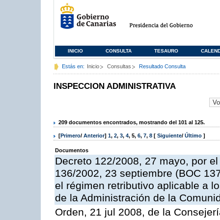
INICIO
CONSULTA
TESAURO
CALEN
Estás en:
Inicio
Consultas
Resultado Consulta
INSPECCION ADMINISTRATIVA
209 documentos encontrados, mostrando del 101 al 125.
[
Primero
/
Anterior
]
1
,
2
,
3
,
4
,
5
,
6
,
7
,
8
[
Siguiente
/
Último
]
Documentos
Decreto 122/2008, 27 mayo, por el
136/2002, 23 septiembre (BOC 137,
el régimen retributivo aplicable a 
de la Administración de la Comun
Orden, 21 jul 2008, de la Consejerí