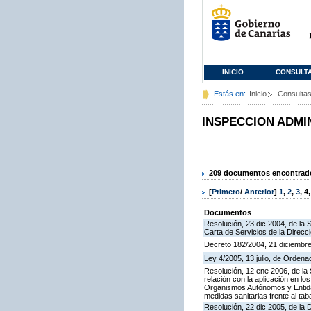
INICIO
CONSULT
Estás en:
Inicio
Consulta
INSPECCION ADMI
209 documentos encontrados
[
Primero
/
Anterior
]
1
,
2
,
3
,
4
Documentos
Resolución, 23 dic 2004, de la 
Carta de Servicios de la Direcc
Decreto 182/2004, 21 diciembre
Ley 4/2005, 13 julio, de Orden
Resolución, 12 ene 2006, de la 
relación con la aplicación en l
Organismos Autónomos y Entida
medidas sanitarias frente al tab
Resolución, 22 dic 2005, de la 