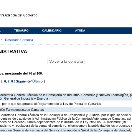
A
TESAURO
CALENDARIO
AYUDA
s
Resultado Consulta
NISTRATIVA
, mostrando del 76 al 100.
,
5
,
6
,
7
,
8
[
Siguiente
/
Último
]
Secretaria General Técnica de la Consejería de Industria, Comercio y Nuevas Tecnologías, po
ión General de Industria y Energía
, por el que se aprueba el Reglamento de la Ley de Pesca de Canarias
ación Farmacéutica de Canarias
Secretaria General Técnica de la Consejería de Presidencia y Justicia, por la que se hace pu
os centros de trabajo de la Administración Pública de la Comunidad Autónoma de Canarias, as
des de Derecho Publico dependientes de la misma, de la Ley 28/2005, 26 diciembre (BOE 3
aquismo y reguladora de la venta, el suministro, el consumo y la publicidad de los productos 
Dirección General de Farmacia del Servicio Canario de la Salud de la Consejería de Sanidad,