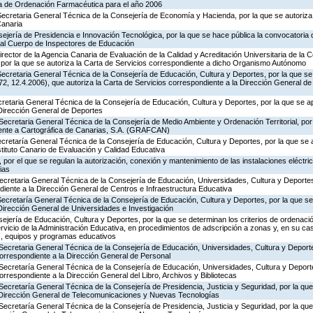
ia de Ordenación Farmacéutica para el año 2006
ecretaria General Técnica de la Consejería de Economía y Hacienda, por la que se autoriza 
Canaria
ejería de Presidencia e Innovación Tecnológica, por la que se hace pública la convocatoria
 al Cuerpo de Inspectores de Educación
rector de la Agencia Canaria de Evaluación de la Calidad y Acreditación Universitaria de la 
 por la que se autoriza la Carta de Servicios correspondiente a dicho Organismo Autónomo
ecretaria General Técnica de la Consejería de Educación, Cultura y Deportes, por la que se
, 12.4.2006), que autoriza la Carta de Servicios correspondiente a la Dirección General de
ecretaria General Técnica de la Consejería de Educación, Cultura y Deportes, por la que se a
 Dirección General de Deportes
Secretaria General Técnica de la Consejería de Medio Ambiente y Ordenación Territorial, por 
iente a Cartográfica de Canarias, S.A. (GRAFCAN)
ecretaría General Técnica de la Consejería de Educación, Cultura y Deportes, por la que se 
stituto Canario de Evaluación y Calidad Educativa
por el que se regulan la autorización, conexión y mantenimiento de las instalaciones eléctric
ias
Secretaria General Técnica de la Consejería de Educación, Universidades, Cultura y Deporte
diente a la Dirección General de Centros e Infraestructura Educativa
Secretaría General Técnica de la Consejería de Educación, Cultura y Deportes, por la que se
Dirección General de Universidades e Investigación
jería de Educación, Cultura y Deportes, por la que se determinan los criterios de ordenació
rvicio de la Administración Educativa, en procedimientos de adscripción a zonas y, en su ca
s, equipos y programas educativos
Secretaria General Técnica de la Consejería de Educación, Universidades, Cultura y Deporte
correspondiente a la Dirección General de Personal
 Secretaría General Técnica de la Consejería de Educación, Universidades, Cultura y Deporte
orrespondiente a la Dirección General del Libro, Archivos y Bibliotecas
Secretaría General Técnica de la Consejería de Presidencia, Justicia y Seguridad, por la qu
a Dirección General de Telecomunicaciones y Nuevas Tecnologías
Secretaría General Técnica de la Consejería de Presidencia, Justicia y Seguridad, por la qu