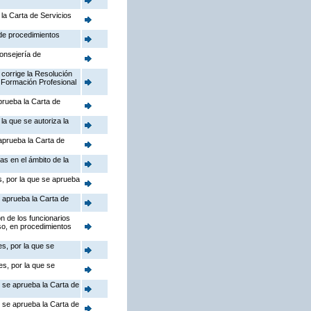
la Carta de Servicios
 de procedimientos
Consejería de
 corrige la Resolución
 Formación Profesional
prueba la Carta de
la que se autoriza la
aprueba la Carta de
as en el ámbito de la
s, por la que se aprueba
 aprueba la Carta de
n de los funcionarios
so, en procedimientos
s, por la que se
s, por la que se
e se aprueba la Carta de
e se aprueba la Carta de