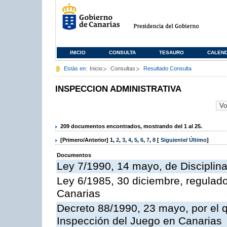
INICIO
CONSULTA
TESAURO
CALEN
Estás en:
Inicio
Consultas
Resultado Consulta
INSPECCION ADMINISTRATIVA
209 documentos encontrados, mostrando del 1 al 25.
[Primero/Anterior]
1
,
2
,
3
,
4
,
5
,
6
,
7
,
8
[
Siguiente
/
Último
]
Documentos
Ley 7/1990, 14 mayo, de Disciplina 
Ley 6/1985, 30 diciembre, regulad
Canarias
Decreto 88/1990, 23 mayo, por el q
Inspección del Juego en Canarias