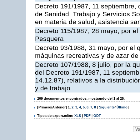
Decreto 191/1987, 11 septiembre, d
de Sanidad, Trabajo y Servicios So
en materia de salud, asistencia sani
Decreto 115/1987, 28 mayo, por el 
Pesquera
Decreto 93/1988, 31 mayo, por el 
máquinas recreativas y de azar d
Decreto 107/1988, 8 julio, por la 
del Decreto 191/1987, 11 septiemb
14.12.87), relativos a la distribuc
y de trabajo
209 documentos encontrados, mostrando del 1 al 25.
[Primero/Anterior]
1
,
2
,
3
,
4
,
5
,
6
,
7
,
8
[
Siguiente
/
Último
]
Tipos de exportación:
XLS
|
PDF
|
ODT