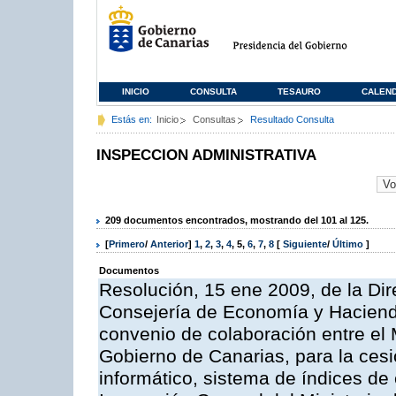
INICIO
CONSULTA
TESAURO
CALEN
Estás en:
Inicio
Consultas
Resultado Consulta
INSPECCION ADMINISTRATIVA
209 documentos encontrados, mostrando del 101 al 125.
[
Primero
/
Anterior
]
1
,
2
,
3
,
4
,
5
,
6
,
7
,
8
[
Siguiente
/
Último
]
Documentos
Resolución, 15 ene 2009, de la Dir
Consejería de Economía y Hacienda
convenio de colaboración entre el 
Gobierno de Canarias, para la cesi
informático, sistema de índices de e