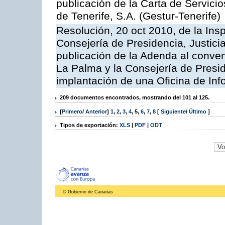
publicación de la Carta de Servici
de Tenerife, S.A. (Gestur-Tenerife)
Resolución, 20 oct 2010, de la Ins
Consejería de Presidencia, Justici
publicación de la Adenda al conveni
La Palma y la Consejería de Presid
implantación de una Oficina de In
209 documentos encontrados, mostrando del 101 al 125.
[
Primero
/
Anterior
]
1
,
2
,
3
,
4
,
5
,
6
,
7
,
8
[
Siguiente
/
Último
]
Tipos de exportación:
XLS
|
PDF
|
ODT
© Gobierno de Canarias