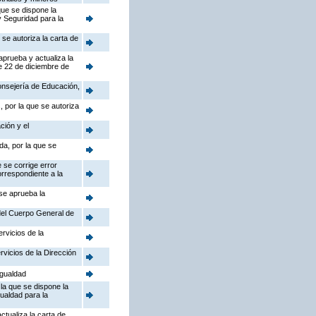
que se dispone la
y Seguridad para la
se autoriza la carta de
aprueba y actualiza la
e 22 de diciembre de
Consejería de Educación,
 por la que se autoriza
ción y el
da, por la que se
 se corrige error
orrespondiente a la
 se aprueba la
 del Cuerpo General de
rvicios de la
rvicios de la Dirección
Igualdad
la que se dispone la
gualdad para la
ctualiza la carta de