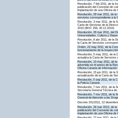
Resolución, 7 feb 2011, de la I
publicación del Convenio de col
implantación de una Oficina de
Resolución, 28 mar 2011, de la 
servicios correspondiente a la 
Resolución, 3 mar 2011, de la S
Carta de Servicios de la Direc
2010 (BOC 256, 30.12.2010)
Resolución, 28 mar 2011, del Di
Universidades, Cultura y Deport
Resolución, 8 abr 2011, de la S
la Carta de Servicios correspon
Orden, 22 may 2011, de la Conse
funcionamiento de la Inspecci
Resolución, 5 may 2011, de la D
actualiza la Carta de Servicios d
Resolución, 10 may 2011, de la 
advertido en el anexo de la Res
Oficina Canaria de Información
Resolución, 15 jun 2011, de la 
actualización de la Carta de Se
Resolución, 5 sep 2011, de la 
la Policía Canaria
Resolución, 7 nov 2011, de la S
Secretaría General Técnica de 
Resolución, 7 nov 2011, de la S
General de Atención a las Dro
Decreto 331/2011, 22 diciembre,
Resolución, 26 mar 2012, de la 
publicación del Convenio de col
implantación de una Oficina de
Resolución, 22 nov 2011, de la 