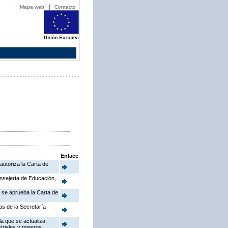
Mapa web
Contacto
Enlace
autoriza la Carta de
onsejería de Educación,
e se aprueba la Carta de
os de la Secretaría
a que se actualiza,
triales y mineros