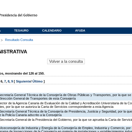
A
TESAURO
CALENDARIO
AYUDA
s
Resultado Consulta
NISTRATIVA
, mostrando del 126 al 150.
,
6
,
7
,
8
,
9
[
Siguiente
/
Último
]
Secretaría General Técnica de la Consejería de Obras Públicas y Transportes, por la que se 
 Dirección General de Transportes de esta Consejería
rector de la Agencia Canaria de Evaluación de la Calidad y Acreditación Universitaria de la C
es, por la que se autoriza la Carta de Servicios correspondiente a esta Agencia
Secretaría General Técnica de la Consejería de Presidencia, Justicia y Seguridad, por la qu
 la Policía Canaria adscrito a la Consejería
Secretaría General de la Presidencia del Gobierno, por la que se aprueba la Carta de Servici
Viceconsejería de Industria y Energía de la Consejería de Empleo, Industria y Comercio, por l
rograma de Inspecciones de la Consejería en materia de instalaciones y establecimientos indus