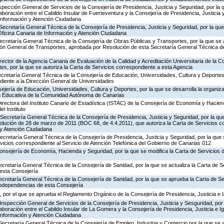
nspección General de Servicios de la Consejería de Presidencia, Justicia y Seguridad, por la 
aboración entre el Cabildo Insular de Fuerteventura y la Consejería de Presidencia, Justicia 
 Información y Atención Ciudadana
Secretaría General Técnica de la Consejería de Presidencia, Justicia y Seguridad, por la que 
Oficina Canaria de Información y Atención Ciudadana
ecretaría General Técnica de la Consejería de Obras Públicas y Transportes, por la que se 
ción General de Transportes, aprobada por Resolución de esta Secretaría General Técnica d
rector de la Agencia Canaria de Evaluación de la Calidad y Acreditación Universitaria de la 
es, por la que se autoriza la Carta de Servicios correspondiente a esta Agencia
ecretaría General Técnica de la Consejería de Educación, Universidades, Cultura y Deportes,
diente a la Dirección General de Universidades
jería de Educación, Universidades, Cultura y Deportes, por la que se desarrolla la organiza
ón Educativa de la Comunidad Autónoma de Canarias
irectora del Instituto Canario de Estadística (ISTAC) de la Consejería de Economía y Hacien
el Instituto
Secretaría General Técnica de la Consejería de Presidencia, Justicia y Seguridad, por la que
olución de 28 de marzo de 2011 (BOC 68, de 4.4.2011), que autoriza la Carta de Servicios c
 y Atención Ciudadana
Secretaría General Técnica de la Consejería de Presidencia, Justicia y Seguridad, por la que
rvicios correspondiente al Servicio de Atención Telefónica del Gobierno de Canarias 012
Consejería de Economía, Hacienda y Seguridad, por la que se modifica la Carta de Servicios
ecretaría General Técnica de la Consejería de Sanidad, por la que se actualiza la Carta de Se
esta Consejería
ecretaría General Técnica de la Consejería de Sanidad, por la que se aprueba la Carta de Se
godependencias de esta Consejería
 por el que se aprueba el Reglamento Orgánico de la Consejería de Presidencia, Justicia e 
Inspección General de Servicios de la Consejería de Presidencia, Justicia y Sesguridad, por 
aboración entre el Cabildo Insular de La Gomera y la Consejería de Presidencia, Justicia e I
 Información y Atención Ciudadana
Secretaría General Técnica de la Consejería de Empleo, Industria y Comercio por la que se a