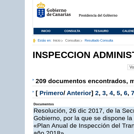
INICIO
CONSULTA
TESAURO
CALEN
Estás en:
Inicio
Consultas
Resultado Consulta
INSPECCION ADMINIS
209 documentos encontrados, mo
[
Primero
/
Anterior
]
2
,
3
,
4
,
5
,
6
,
Documentos
Resolución, 26 dic 2017, de la Sec
Gobierno, por la que se dispone la
«Plan Anual de Inspección del Tran
año 2018»