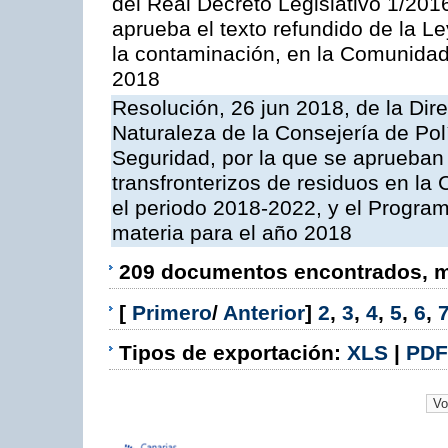
del Real Decreto Legislativo 1/201
aprueba el texto refundido de la L
la contaminación, en la Comunida
2018
Resolución, 26 jun 2018, de la Dir
Naturaleza de la Consejería de Polít
Seguridad, por la que se aprueban 
transfronterizos de residuos en l
el periodo 2018-2022, y el Progra
materia para el año 2018
209 documentos encontrados, mo
[
Primero
/
Anterior
]
2
,
3
,
4
,
5
,
6
,
Tipos de exportación:
XLS
|
PDF