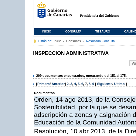
INICIO
CONSULTA
TESAURO
CALEN
Estás en:
Inicio
Consultas
Resultado Consulta
INSPECCION ADMINISTRATIVA
209 documentos encontrados, mostrando del 151 al 175.
[
Primero
/
Anterior
]
2
,
3
,
4
,
5
,
6
,
7
,
8
,
9
[
Siguiente
/
Último
]
Documentos
Orden, 14 ago 2013, de la Conseje
Sostenibilidad, por la que se desar
adscripción a zonas y asignación d
Educación de la Comunidad Autón
Resolución, 10 abr 2013, de la Dir