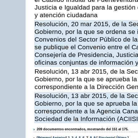
Justicia e Igualdad para la gestión
y atención ciudadana
Resolución, 20 mar 2015, de la Sec
Gobierno, por la que se ordena se 
Convenios del Sector Público de 
se publique el Convenio entre el C
Consejería de Presidencia, Justicia
oficinas conjuntas de información 
Resolución, 13 abr 2015, de la Sec
Gobierno, por la que se aprueba la 
correspondiente a la Dirección Gene
Resolución, 13 abr 2015, de la Sec
Gobierno, por la que se aprueba la 
correspondiente a la Agencia Canar
Sociedad de la Información (ACIISI
209 documentos encontrados, mostrando del 151 al 175.
[
Primero
/
Anterior
]
2
,
3
,
4
,
5
,
6
,
7
,
8
,
9
[
Siguiente
/
Último
]