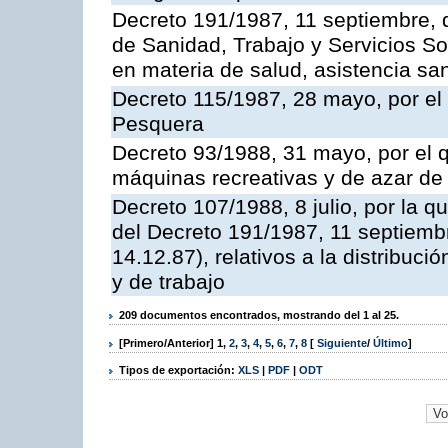
Decreto 191/1987, 11 septiembre, d
de Sanidad, Trabajo y Servicios So
en materia de salud, asistencia sani
Decreto 115/1987, 28 mayo, por el 
Pesquera
Decreto 93/1988, 31 mayo, por el 
máquinas recreativas y de azar d
Decreto 107/1988, 8 julio, por la 
del Decreto 191/1987, 11 septiemb
14.12.87), relativos a la distribuc
y de trabajo
209 documentos encontrados, mostrando del 1 al 25.
[Primero/Anterior]
1
,
2
,
3
,
4
,
5
,
6
,
7
,
8
[
Siguiente
/
Último
]
Tipos de exportación:
XLS
|
PDF
|
ODT