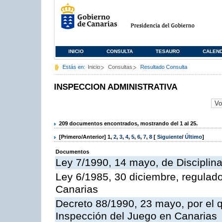
INICIO
CONSULTA
TESAURO
CALEN
Estás en:
Inicio
Consultas
Resultado Consulta
INSPECCION ADMINISTRATIVA
209 documentos encontrados, mostrando del 1 al 25.
[Primero/Anterior]
1
,
2
,
3
,
4
,
5
,
6
,
7
,
8
[
Siguiente
/
Último
]
Documentos
Ley 7/1990, 14 mayo, de Disciplina 
Ley 6/1985, 30 diciembre, regulad
Canarias
Decreto 88/1990, 23 mayo, por el q
Inspección del Juego en Canarias