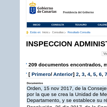
INICIO
CONSULTA
TESAURO
CALEN
Estás en:
Inicio
Consultas
Resultado Consulta
INSPECCION ADMINIS
209 documentos encontrados, mo
[
Primero
/
Anterior
]
2
,
3
,
4
,
5
,
6
,
Documentos
Orden, 15 nov 2017, de la Conseje
por la que se crea la Unidad de Me
Departamento, y se establece su 