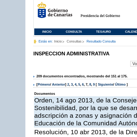
INICIO
CONSULTA
TESAURO
CALEN
Estás en:
Inicio
Consultas
Resultado Consulta
INSPECCION ADMINISTRATIVA
209 documentos encontrados, mostrando del 151 al 175.
[
Primero
/
Anterior
]
2
,
3
,
4
,
5
,
6
,
7
,
8
,
9
[
Siguiente
/
Último
]
Documentos
Orden, 14 ago 2013, de la Conseje
Sostenibilidad, por la que se desar
adscripción a zonas y asignación d
Educación de la Comunidad Autón
Resolución, 10 abr 2013, de la Dir