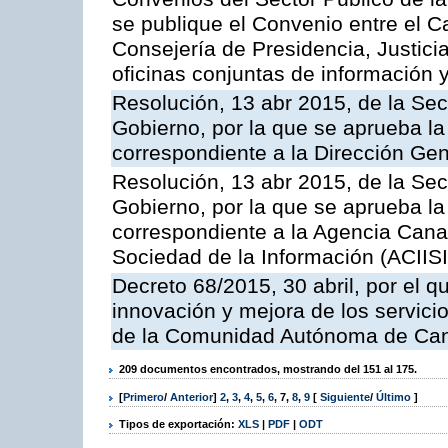
se publique el Convenio entre el C
Consejería de Presidencia, Justicia
oficinas conjuntas de información 
Resolución, 13 abr 2015, de la Sec
Gobierno, por la que se aprueba la 
correspondiente a la Dirección Gene
Resolución, 13 abr 2015, de la Sec
Gobierno, por la que se aprueba la 
correspondiente a la Agencia Canar
Sociedad de la Información (ACIISI
Decreto 68/2015, 30 abril, por el q
innovación y mejora de los servici
de la Comunidad Autónoma de Can
209 documentos encontrados, mostrando del 151 al 175.
[
Primero
/
Anterior
]
2
,
3
,
4
,
5
,
6
,
7
,
8
,
9
[
Siguiente
/
Último
]
Tipos de exportación:
XLS
|
PDF
|
ODT