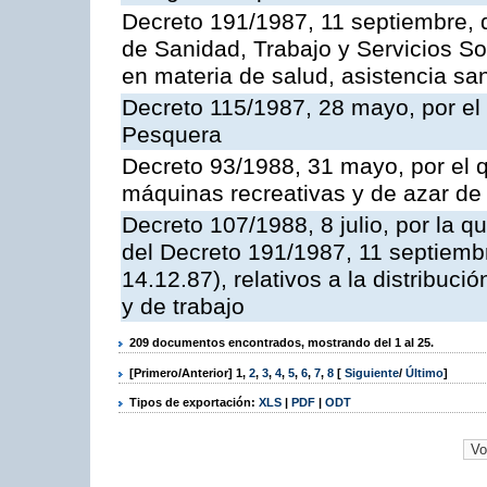
Decreto 191/1987, 11 septiembre, d
de Sanidad, Trabajo y Servicios So
en materia de salud, asistencia sani
Decreto 115/1987, 28 mayo, por el 
Pesquera
Decreto 93/1988, 31 mayo, por el 
máquinas recreativas y de azar d
Decreto 107/1988, 8 julio, por la 
del Decreto 191/1987, 11 septiemb
14.12.87), relativos a la distribuc
y de trabajo
209 documentos encontrados, mostrando del 1 al 25.
[Primero/Anterior]
1
,
2
,
3
,
4
,
5
,
6
,
7
,
8
[
Siguiente
/
Último
]
Tipos de exportación:
XLS
|
PDF
|
ODT