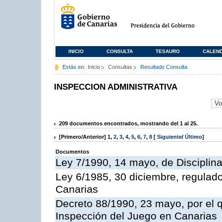
INICIO
CONSULTA
TESAURO
CALEN
Estás en:
Inicio
Consultas
Resultado Consulta
INSPECCION ADMINISTRATIVA
209 documentos encontrados, mostrando del 1 al 25.
[Primero/Anterior]
1
,
2
,
3
,
4
,
5
,
6
,
7
,
8
[
Siguiente
/
Último
]
Documentos
Ley 7/1990, 14 mayo, de Disciplina 
Ley 6/1985, 30 diciembre, regulad
Canarias
Decreto 88/1990, 23 mayo, por el q
Inspección del Juego en Canarias