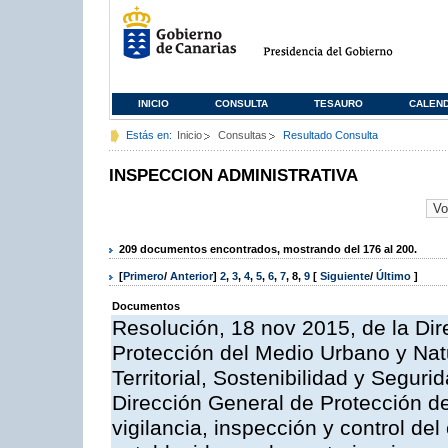
INICIO
CONSULTA
TESAURO
CALEN
Estás en:
Inicio
Consultas
Resultado Consulta
INSPECCION ADMINISTRATIVA
209 documentos encontrados, mostrando del 176 al 200.
[
Primero
/
Anterior
]
2
,
3
,
4
,
5
,
6
,
7
,
8
,
9
[
Siguiente
/
Último
]
Documentos
Resolución, 18 nov 2015, de la Dir
Protección del Medio Urbano y Natu
Territorial, Sostenibilidad y Seguri
Dirección General de Protección de
vigilancia, inspección y control de