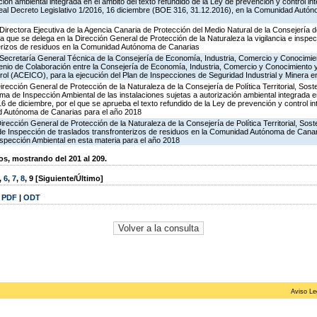
ción ambiental integrada en el ámbito del texto refundido de la Ley de prevención y control in
al Decreto Legislativo 1/2016, 16 diciembre (BOE 316, 31.12.2016), en la Comunidad Autón
irectora Ejecutiva de la Agencia Canaria de Protección del Medio Natural de la Consejería de P
la que se delega en la Dirección General de Protección de la Naturaleza la vigilancia e inspec
terizos de residuos en la Comunidad Autónoma de Canarias
 Secretaría General Técnica de la Consejería de Economía, Industria, Comercio y Conocimien
venio de Colaboración entre la Consejería de Economía, Industria, Comercio y Conocimiento 
ol (ACEICO), para la ejecución del Plan de Inspecciones de Seguridad Industrial y Minera e
rección General de Protección de la Naturaleza de la Consejería de Política Territorial, Soste
ma de Inspección Ambiental de las instalaciones sujetas a autorización ambiental integrada e
16 de diciembre, por el que se aprueba el texto refundido de la Ley de prevención y control in
d Autónoma de Canarias para el año 2018
irección General de Protección de la Naturaleza de la Consejería de Política Territorial, Sost
 de Inspección de traslados transfronterizos de residuos en la Comunidad Autónoma de Canar
spección Ambiental en esta materia para el año 2018
, mostrando del 201 al 209.
,
6
,
7
,
8
,
9
[Siguiente/Último]
|
PDF
|
ODT
Aviso Le