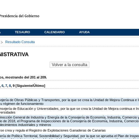
A
TESAURO
CALENDARIO
AYUDA
s
Resultado Consulta
NISTRATIVA
, mostrando del 201 al 209.
,
6
,
7
,
8
,
9
[Siguiente/Último]
ejería de Obras Públicas y Transportes, por la que se crea la Unidad de Mejora Continua e 
su régimen de funcionamiento
nsejería de Educación y Universidades, por la que se crea la Unidad de Mejora continua e In
versidades
irección General de Industria y Energía de la Consejería de Economía, Industria, Comercio 
icio de 2018, el Programa de Inspecciones de la Consejería de Economía, Industria, Comerci
blecimientos industriales y mineros
 se crea y regula el Registro de Explotaciones Ganaderas de Canarias
ría de Política Territorial, Sostenibilidad y Seguridad, por la que se aprueba el Plan de Inspe