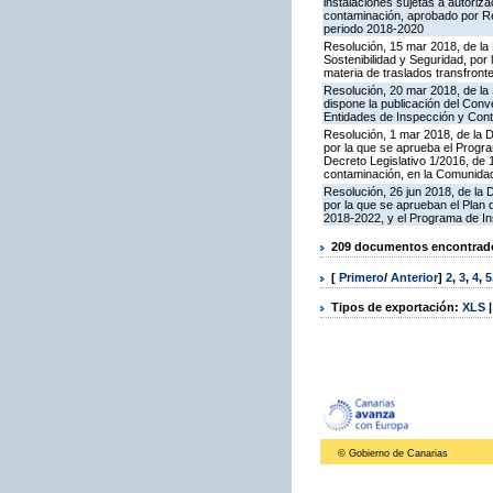
instalaciones sujetas a autoriza
contaminación, aprobado por Re
periodo 2018-2020
Resolución, 15 mar 2018, de la D
Sostenibilidad y Seguridad, por 
materia de traslados transfron
Resolución, 20 mar 2018, de la
dispone la publicación del Con
Entidades de Inspección y Contr
Resolución, 1 mar 2018, de la Di
por la que se aprueba el Progra
Decreto Legislativo 1/2016, de 
contaminación, en la Comunida
Resolución, 26 jun 2018, de la D
por la que se aprueban el Plan
2018-2022, y el Programa de In
209 documentos encontrados
[
Primero
/
Anterior
]
2
,
3
,
4
,
5
Tipos de exportación:
XLS
© Gobierno de Canarias