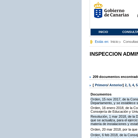
INICIO
CONSULT
Estás en:
Inicio
Consulta
INSPECCION ADMI
209 documentos encontrados
[
Primero
/
Anterior
]
2
,
3
,
4
,
5
Documentos
Orden, 15 nov 2017, de la Cons
Departamento, y se establece 
Orden, 16 enero 2018, de la Co
Consejería de Educación y Uni
Resolución, 1 mar 2018, de la D
que se actualiza, para el ejerc
materia de instalaciones y esta
Orden, 20 mar 2018, por la que
Orden, 6 feb 2018, de la Conseje