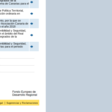
tegrados de la
oma de Canarias para el
olítica Territorial,
ción ordinaria en
to, por la que se
y Asociación Canaria de
n el año 2018
nibilidad y Seguridad,
n el ámbito del Real
tegrados de la
enibilidad y Seguridad,
ias para el periodo
gal
Sugerencias y Reclamaciones