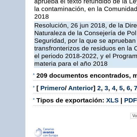
aprueba el texto refundido de la L
la contaminación, en la Comunida
2018
Resolución, 26 jun 2018, de la Dir
Naturaleza de la Consejería de Polít
Seguridad, por la que se aprueban 
transfronterizos de residuos en l
el periodo 2018-2022, y el Progra
materia para el año 2018
209 documentos encontrados, mo
[
Primero
/
Anterior
]
2
,
3
,
4
,
5
,
6
,
Tipos de exportación:
XLS
|
PDF