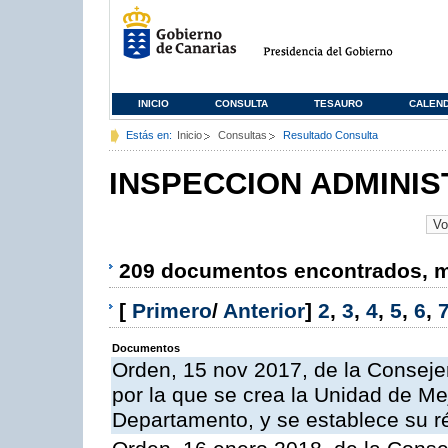
INICIO
CONSULTA
TESAURO
CALEN
Estás en:
Inicio
Consultas
Resultado Consulta
INSPECCION ADMINIS
209 documentos encontrados, mo
[
Primero
/
Anterior
]
2
,
3
,
4
,
5
,
6
,
Documentos
Orden, 15 nov 2017, de la Conseje
por la que se crea la Unidad de Me
Departamento, y se establece su 