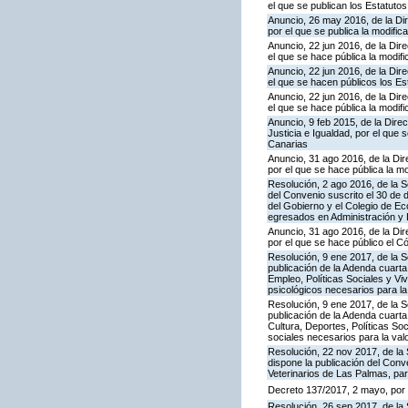
el que se publican los Estatutos
Anuncio, 26 may 2016, de la Dir
por el que se publica la modific
Anuncio, 22 jun 2016, de la Dir
el que se hace pública la modif
Anuncio, 22 jun 2016, de la Dir
el que se hacen públicos los E
Anuncio, 22 jun 2016, de la Dir
el que se hace pública la modif
Anuncio, 9 feb 2015, de la Dire
Justicia e Igualdad, por el que
Canarias
Anuncio, 31 ago 2016, de la Dir
por el que se hace pública la m
Resolución, 2 ago 2016, de la S
del Convenio suscrito el 30 de 
del Gobierno y el Colegio de Ec
egresados en Administración y
Anuncio, 31 ago 2016, de la Dir
por el que se hace público el C
Resolución, 9 ene 2017, de la S
publicación de la Adenda cuarta
Empleo, Políticas Sociales y Vi
psicológicos necesarios para l
Resolución, 9 ene 2017, de la S
publicación de la Adenda cuarta
Cultura, Deportes, Políticas Soc
sociales necesarios para la va
Resolución, 22 nov 2017, de la
dispone la publicación del Conv
Veterinarios de Las Palmas, par
Decreto 137/2017, 2 mayo, por 
Resolución, 26 sep 2017, de la 