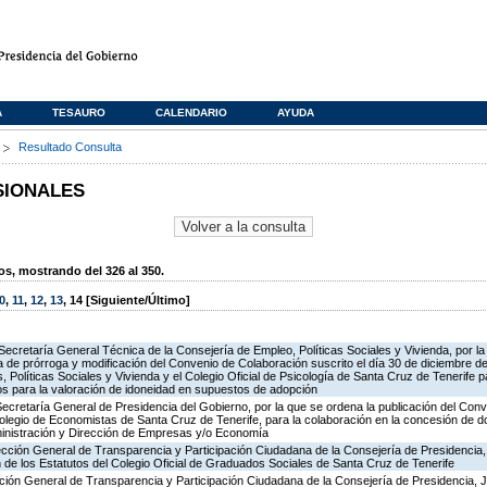
A
TESAURO
CALENDARIO
AYUDA
s
Resultado Consulta
SIONALES
, mostrando del 326 al 350.
0
,
11
,
12
,
13
,
14
[Siguiente/Último]
Secretaría General Técnica de la Consejería de Empleo, Políticas Sociales y Vivienda, por la
a de prórroga y modificación del Convenio de Colaboración suscrito el día 30 de diciembre de 
 Políticas Sociales y Vivienda y el Colegio Oficial de Psicología de Santa Cruz de Tenerife p
os para la valoración de idoneidad en supuestos de adopción
Secretaría General de Presidencia del Gobierno, por la que se ordena la publicación del Conve
Colegio de Economistas de Santa Cruz de Tenerife, para la colaboración en la concesión de 
ministración y Dirección de Empresas y/o Economía
ección General de Transparencia y Participación Ciudadana de la Consejería de Presidencia, 
ón de los Estatutos del Colegio Oficial de Graduados Sociales de Santa Cruz de Tenerife
cción General de Transparencia y Participación Ciudadana de la Consejería de Presidencia, Ju