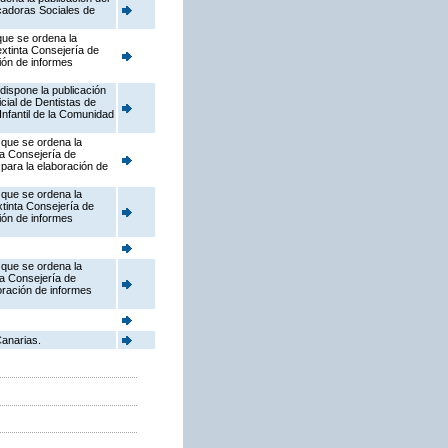
cadoras Sociales de
que se ordena la
extinta Consejería de
ción de informes
dispone la publicación
cial de Dentistas de
Infantil de la Comunidad
 que se ordena la
ta Consejería de
 para la elaboración de
 que se ordena la
xtinta Consejería de
ción de informes
 que se ordena la
ta Consejería de
boración de informes
Canarias.