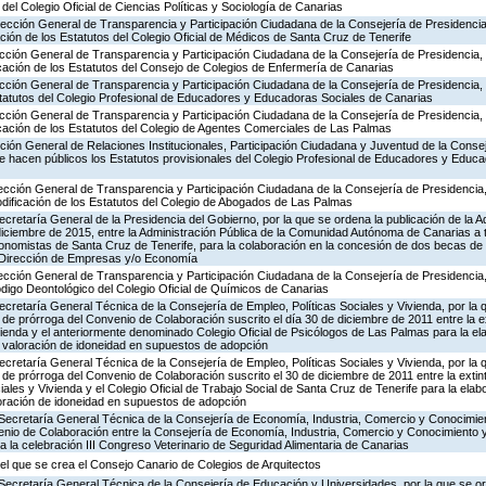
 del Colegio Oficial de Ciencias Políticas y Sociología de Canarias
ección General de Transparencia y Participación Ciudadana de la Consejería de Presidencia,
ación de los Estatutos del Colegio Oficial de Médicos de Santa Cruz de Tenerife
ección General de Transparencia y Participación Ciudadana de la Consejería de Presidencia, J
icación de los Estatutos del Consejo de Colegios de Enfermería de Canarias
ección General de Transparencia y Participación Ciudadana de la Consejería de Presidencia, J
statutos del Colegio Profesional de Educadores y Educadoras Sociales de Canarias
ección General de Transparencia y Participación Ciudadana de la Consejería de Presidencia, J
icación de los Estatutos del Colegio de Agentes Comerciales de Las Palmas
cción General de Relaciones Institucionales, Participación Ciudadana y Juventud de la Conse
 se hacen públicos los Estatutos provisionales del Colegio Profesional de Educadores y Educ
ección General de Transparencia y Participación Ciudadana de la Consejería de Presidencia, 
odificación de los Estatutos del Colegio de Abogados de Las Palmas
ecretaría General de la Presidencia del Gobierno, por la que se ordena la publicación de la 
diciembre de 2015, entre la Administración Pública de la Comunidad Autónoma de Canarias a 
onomistas de Santa Cruz de Tenerife, para la colaboración en la concesión de dos becas de 
 Dirección de Empresas y/o Economía
ección General de Transparencia y Participación Ciudadana de la Consejería de Presidencia, 
ódigo Deontológico del Colegio Oficial de Químicos de Canarias
ecretaría General Técnica de la Consejería de Empleo, Políticas Sociales y Vivienda, por la 
 de prórroga del Convenio de Colaboración suscrito el día 30 de diciembre de 2011 entre la e
vienda y el anteriormente denominado Colegio Oficial de Psicólogos de Las Palmas para la el
a valoración de idoneidad en supuestos de adopción
ecretaría General Técnica de la Consejería de Empleo, Políticas Sociales y Vivienda, por la 
 de prórroga del Convenio de Colaboración suscrito el 30 de diciembre de 2011 entre la extin
iales y Vivienda y el Colegio Oficial de Trabajo Social de Santa Cruz de Tenerife para la ela
loración de idoneidad en supuestos de adopción
 Secretaría General Técnica de la Consejería de Economía, Industria, Comercio y Conocimien
enio de Colaboración entre la Consejería de Economía, Industria, Comercio y Conocimiento y 
a la celebración III Congreso Veterinario de Seguridad Alimentaria de Canarias
el que se crea el Consejo Canario de Colegios de Arquitectos
Secretaría General Técnica de la Consejería de Educación y Universidades, por la que se or