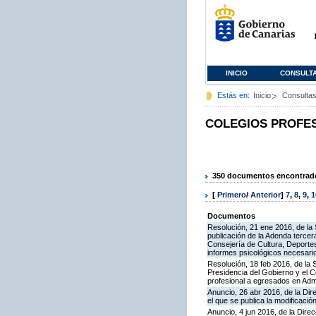
INICIO
CONSULT
Estás en:
Inicio
Consulta
COLEGIOS PROFE
350 documentos encontrados
[
Primero
/
Anterior
]
7
,
8
,
9
,
1
Documentos
Resolución, 21 ene 2016, de la 
publicación de la Adenda tercer
Consejería de Cultura, Deportes,
informes psicológicos necesari
Resolución, 18 feb 2016, de la 
Presidencia del Gobierno y el 
profesional a egresados en Ad
Anuncio, 26 abr 2016, de la Dir
el que se publica la modificaci
Anuncio, 4 jun 2016, de la Dire