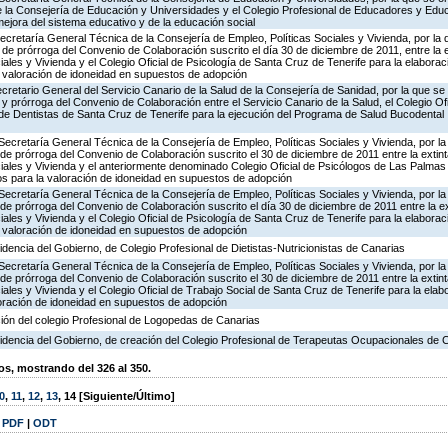
 la Consejería de Educación y Universidades y el Colegio Profesional de Educadores y Edu
jora del sistema educativo y de la educación social
Secretaría General Técnica de la Consejería de Empleo, Políticas Sociales y Vivienda, por la 
 de prórroga del Convenio de Colaboración suscrito el día 30 de diciembre de 2011, entre la 
iales y Vivienda y el Colegio Oficial de Psicología de Santa Cruz de Tenerife para la elabora
a valoración de idoneidad en supuestos de adopción
cretario General del Servicio Canario de la Salud de la Consejería de Sanidad, por la que se 
 y prórroga del Convenio de Colaboración entre el Servicio Canario de la Salud, el Colegio Ofi
 de Dentistas de Santa Cruz de Tenerife para la ejecución del Programa de Salud Bucodental 
Secretaría General Técnica de la Consejería de Empleo, Políticas Sociales y Vivienda, por la
 de prórroga del Convenio de Colaboración suscrito el 30 de diciembre de 2011 entre la extin
ciales y Vivienda y el anteriormente denominado Colegio Oficial de Psicólogos de Las Palmas
os para la valoración de idoneidad en supuestos de adopción
Secretaría General Técnica de la Consejería de Empleo, Políticas Sociales y Vivienda, por la
 de prórroga del Convenio de Colaboración suscrito el día 30 de diciembre de 2011 entre la e
iales y Vivienda y el Colegio Oficial de Psicología de Santa Cruz de Tenerife para la elabora
a valoración de idoneidad en supuestos de adopción
idencia del Gobierno, de Colegio Profesional de Dietistas-Nutricionistas de Canarias
Secretaría General Técnica de la Consejería de Empleo, Políticas Sociales y Vivienda, por la
 de prórroga del Convenio de Colaboración suscrito el 30 de diciembre de 2011 entre la extin
iales y Vivienda y el Colegio Oficial de Trabajo Social de Santa Cruz de Tenerife para la ela
loración de idoneidad en supuestos de adopción
ción del colegio Profesional de Logopedas de Canarias
sidencia del Gobierno, de creación del Colegio Profesional de Terapeutas Ocupacionales de 
, mostrando del 326 al 350.
0
,
11
,
12
,
13
,
14
[Siguiente/Último]
|
PDF
|
ODT