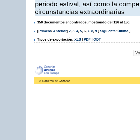
periodo estival, así como la compe
circunstancias extraordinarias
350 documentos encontrados, mostrando del 126 al 150.
[
Primero
/
Anterior
]
2
,
3
,
4
,
5
,
6
,
7
,
8
,
9
[
Siguiente
/
Último
]
Tipos de exportación:
XLS
|
PDF
|
ODT
© Gobierno de Canarias