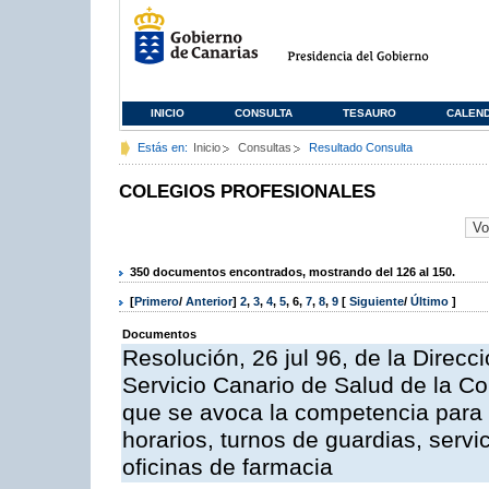
INICIO
CONSULTA
TESAURO
CALEN
Estás en:
Inicio
Consultas
Resultado Consulta
COLEGIOS PROFESIONALES
350 documentos encontrados, mostrando del 126 al 150.
[
Primero
/
Anterior
]
2
,
3
,
4
,
5
,
6
,
7
,
8
,
9
[
Siguiente
/
Último
]
Documentos
Resolución, 26 jul 96, de la Direcc
Servicio Canario de Salud de la C
que se avoca la competencia para r
horarios, turnos de guardias, serv
oficinas de farmacia