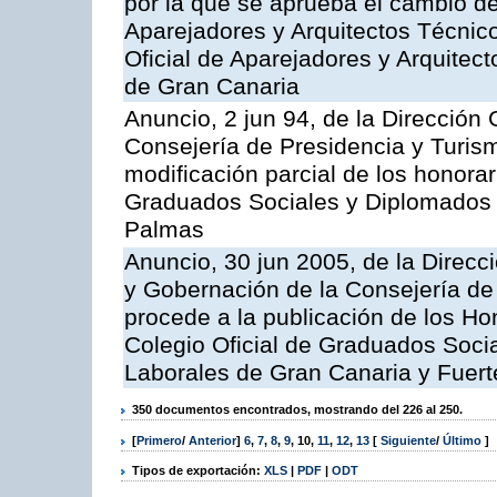
por la que se aprueba el cambio de
Aparejadores y Arquitectos Técnico
Oficial de Aparejadores y Arquitec
de Gran Canaria
Anuncio, 2 jun 94, de la Dirección G
Consejería de Presidencia y Turism
modificación parcial de los honorar
Graduados Sociales y Diplomados 
Palmas
Anuncio, 30 jun 2005, de la Direcci
y Gobernación de la Consejería de 
procede a la publicación de los Ho
Colegio Oficial de Graduados Soci
Laborales de Gran Canaria y Fuert
350 documentos encontrados, mostrando del 226 al 250.
[
Primero
/
Anterior
]
6
,
7
,
8
,
9
,
10
,
11
,
12
,
13
[
Siguiente
/
Último
]
Tipos de exportación:
XLS
|
PDF
|
ODT