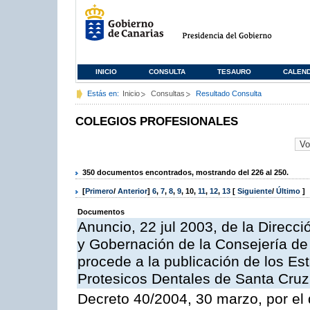
INICIO
CONSULTA
TESAURO
CALEN
Estás en:
Inicio
Consultas
Resultado Consulta
COLEGIOS PROFESIONALES
350 documentos encontrados, mostrando del 226 al 250.
[
Primero
/
Anterior
]
6
,
7
,
8
,
9
,
10
,
11
,
12
,
13
[
Siguiente
/
Último
]
Documentos
Anuncio, 22 jul 2003, de la Direcci
y Gobernación de la Consejería de 
procede a la publicación de los Est
Protesicos Dentales de Santa Cruz
Decreto 40/2004, 30 marzo, por el