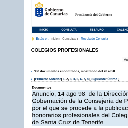
INICIO
CONSULTA
TESAURO
CALEN
Estás en:
Inicio
Consultas
Resultado Consulta
COLEGIOS PROFESIONALES
350 documentos encontrados, mostrando del 26 al 50.
[
Primero
/
Anterior
]
1
,
2
,
3
,
4
,
5
,
6
,
7
,
8
[
Siguiente
/
Último
]
Documentos
Anuncio, 14 ago 98, de la Dirección
Gobernación de la Consejería de Pr
por el que se procede a la publica
honorarios profesionales del Coleg
de Santa Cruz de Tenerife