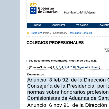
INICIO
CONSULTA
TESAURO
CALEN
Estás en:
Inicio
Consultas
Resultado Consulta
COLEGIOS PROFESIONALES
350 documentos encontrados, mostrando del 1 al 25.
[Primero/Anterior]
1
,
2
,
3
,
4
,
5
,
6
,
7
,
8
[
Siguiente
/
Último
]
Documentos
Anuncio, 3 feb 92, de la Dirección G
Consejería de la Presidencia, por l
normas sobre honorarios profesiona
Comisionistas de Aduanas de Sant
Anuncio, 6 nov 91, de la Dirección 