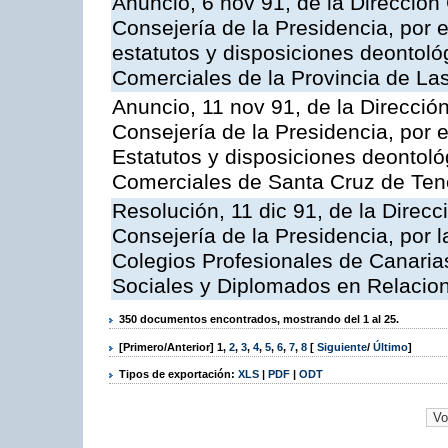
Anuncio, 6 nov 91, de la Dirección 
Consejería de la Presidencia, por e
estatutos y disposiciones deontológ
Comerciales de la Provincia de La
Anuncio, 11 nov 91, de la Dirección
Consejería de la Presidencia, por e
Estatutos y disposiciones deontoló
Comerciales de Santa Cruz de Tene
Resolución, 11 dic 91, de la Direcci
Consejería de la Presidencia, por l
Colegios Profesionales de Canaria
Sociales y Diplomados en Relacio
350 documentos encontrados, mostrando del 1 al 25.
[Primero/Anterior]
1
,
2
,
3
,
4
,
5
,
6
,
7
,
8
[
Siguiente
/
Último
]
Tipos de exportación:
XLS
|
PDF
|
ODT