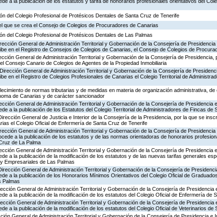
de a la publicación de los estatutos y tarifa de honorarios profesionales orientativos del Cole
ón del Colegio Profesional de Protésicos Dentales de Santa Cruz de Tenerife
 el que se crea el Consejo de Colegios de Procuradores de Canarias
ón del Colegio Profesional de Protésicos Dentales de Las Palmas
irección General de Administración Territorial y Gobernación de la Consejería de Presidencia
cribe en el Registro de Consejos de Colegios de Canarias, el Consejo de Colegios de Procur
ección General de Administración Territorial y Gobernación de la Consejería de Presidencia, 
 del Consejo Canario de Colegios de Agentes de la Propiedad Inmobiliaria
Dirección General de Administración Territorial y Gobernación de la Consejería de Presidenc
ribe en el Registro de Colegios Profesionales de Canarias el Colegio Territorial de Administr
ecimiento de normas tributarias y de medidas en materia de organización administrativa, de ge
noma de Canarias y de carácter sancionador
ección General de Administración Territorial y Gobernación de la Consejería de Presidencia 
ede a la publicación de los Estatutos del Colegio Territorial de Administradores de Fincas de
irección General de Justicia e Interior de la Consejería de la Presidencia, por la que se insc
ias el Colegio Oficial de Enfermería de Santa Cruz de Tenerife
rección General de Administración Territorial y Gobernación de la Consejería de Presidencia
procede a la publicación de los estatutos y de las normas orientadoras de honorarios profesio
Cruz de La Palma
ección General de Administración Territorial y Gobernación de la Consejería de Presidencia 
de a la publicación de la modificación de los estatutos y de las nuevas tarifas generales esp
s y Empresariales de Las Palmas
Dirección General de Administración Territorial y Gobernación de la Consejería de Presidenc
ede a la publicación de los Honorarios Mínimos Orientativos del Colegio Oficial de Graduad
s Palmas
ección General de Administración Territorial y Gobernación de la Consejería de Presidencia 
de a la publicación de la modificación de los estatutos del Colegio Oficial de Enfermería de 
ección General de Administración Territorial y Gobernación de la Consejería de Presidencia 
de a la publicación de la modificación de los estatutos del Colegio Oficial de Veterinarios de
ección General de Administración Territorial y Gobernación de la Consejería de Presidencia e