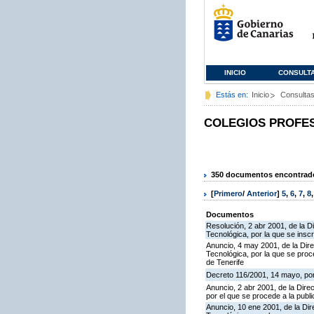
INICIO
CONSULT
Estás en:
Inicio
Consulta
COLEGIOS PROFE
350 documentos encontrados
[
Primero
/
Anterior
]
5
,
6
,
7
,
8
Documentos
Resolución, 2 abr 2001, de la D
Tecnológica, por la que se insc
Anuncio, 4 may 2001, de la Dire
Tecnológica, por la que se proc
de Tenerife
Decreto 116/2001, 14 mayo, por
Anuncio, 2 abr 2001, de la Dire
por el que se procede a la publ
Anuncio, 10 ene 2001, de la Dir