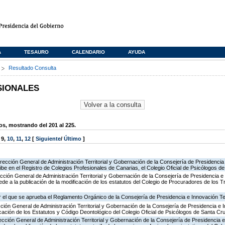
A
TESAURO
CALENDARIO
AYUDA
s
Resultado Consulta
SIONALES
, mostrando del 201 al 225.
,
9
,
10
,
11
,
12
[
Siguiente
/
Último
]
irección General de Administración Territorial y Gobernación de la Consejería de Presidencia
ribe en el Registro de Colegios Profesionales de Canarias, el Colegio Oficial de Psicólogos d
cción General de Administración Territorial y Gobernación de la Consejería de Presidencia e
ede a la publicación de la modificación de los estatutos del Colegio de Procuradores de los 
 el que se aprueba el Reglamento Orgánico de la Consejería de Presidencia e Innovación T
cción General de Administración Territorial y Gobernación de la Consejería de Presidencia e 
icación de los Estatutos y Código Deontológico del Colegio Oficial de Psicólogos de Santa Cr
ección General de Administración Territorial y Gobernación de la Consejería de Presidencia 