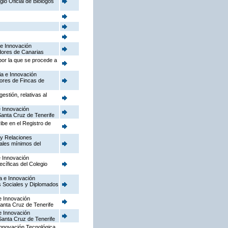
gio Oficial de Biologos
 e Innovación
adores de Canarias
por la que se procede a
ia e Innovación
adores de Fincas de
stión, relativas al
e Innovación
 Santa Cruz de Tenerife
ribe en el Registro de
 y Relaciones
nales mínimos del
e Innovación
ecíficas del Colegio
ia e Innovación
os Sociales y Diplomados
e Innovación
Santa Cruz de Tenerife
e Innovación
 Santa Cruz de Tenerife
 Innovación Tecnológica,