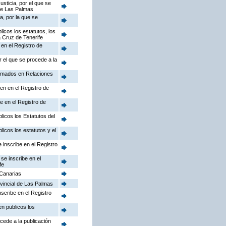
usticia, por el que se
 de Las Palmas
a, por la que se
licos los estatutos, los
a Cruz de Tenerife
 en el Registro de
r el que se procede a la
lomados en Relaciones
ben en el Registro de
be en el Registro de
licos los Estatutos del
licos los estatutos y el
 inscribe en el Registro
 se inscribe en el
fe
 Canarias
ovincial de Las Palmas
nscribe en el Registro
en publicos los
ocede a la publicación