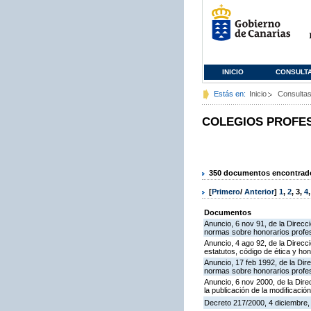
INICIO
CONSULT
Estás en:
Inicio
Consulta
COLEGIOS PROFE
350 documentos encontrados
[
Primero
/
Anterior
]
1
,
2
,
3
,
4
Documentos
Anuncio, 6 nov 91, de la Direcci
normas sobre honorarios profes
Anuncio, 4 ago 92, de la Direcci
estatutos, código de ética y ho
Anuncio, 17 feb 1992, de la Dire
normas sobre honorarios profes
Anuncio, 6 nov 2000, de la Dire
la publicación de la modificaci
Decreto 217/2000, 4 diciembre, 