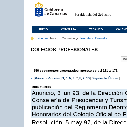
INICIO
CONSULTA
TESAURO
CALEN
Estás en:
Inicio
Consultas
Resultado Consulta
COLEGIOS PROFESIONALES
350 documentos encontrados, mostrando del 151 al 175.
[
Primero
/
Anterior
]
3
,
4
,
5
,
6
,
7
,
8
,
9
,
10
[
Siguiente
/
Último
]
Documentos
Anuncio, 3 jun 93, de la Dirección G
Consejería de Presidencia y Turism
publicación del Reglamento Deonto
Honorarios del Colegio Oficial de
Resolución, 5 may 97, de la Direcci