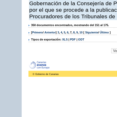
Gobernación de la Consejería de Pr
por el que se procede a la publicac
Procuradores de los Tribunales de
350 documentos encontrados, mostrando del 151 al 175.
[
Primero
/
Anterior
]
3
,
4
,
5
,
6
,
7
,
8
,
9
,
10
[
Siguiente
/
Último
]
Tipos de exportación:
XLS
|
PDF
|
ODT
© Gobierno de Canarias