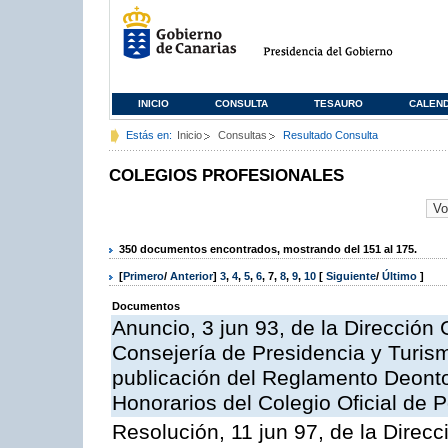
INICIO
CONSULTA
TESAURO
CALEN
Estás en:
Inicio
Consultas
Resultado Consulta
COLEGIOS PROFESIONALES
350 documentos encontrados, mostrando del 151 al 175.
[
Primero
/
Anterior
]
3
,
4
,
5
,
6
,
7
,
8
,
9
,
10
[
Siguiente
/
Último
]
Documentos
Anuncio, 3 jun 93, de la Dirección G
Consejería de Presidencia y Turism
publicación del Reglamento Deonto
Honorarios del Colegio Oficial de
Resolución, 11 jun 97, de la Direc