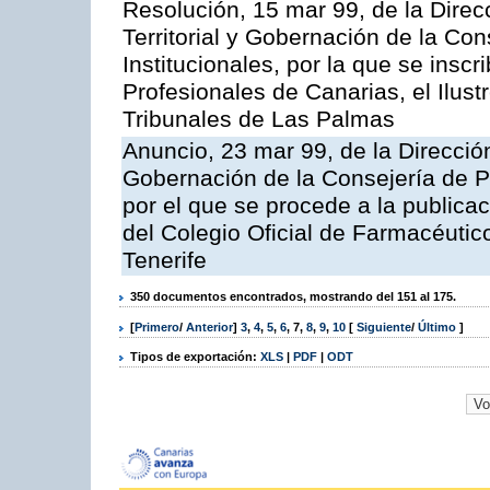
Resolución, 15 mar 99, de la Direc
Territorial y Gobernación de la Co
Institucionales, por la que se inscr
Profesionales de Canarias, el Ilus
Tribunales de Las Palmas
Anuncio, 23 mar 99, de la Dirección
Gobernación de la Consejería de Pr
por el que se procede a la publicac
del Colegio Oficial de Farmacéutic
Tenerife
350 documentos encontrados, mostrando del 151 al 175.
[
Primero
/
Anterior
]
3
,
4
,
5
,
6
,
7
,
8
,
9
,
10
[
Siguiente
/
Último
]
Tipos de exportación:
XLS
|
PDF
|
ODT