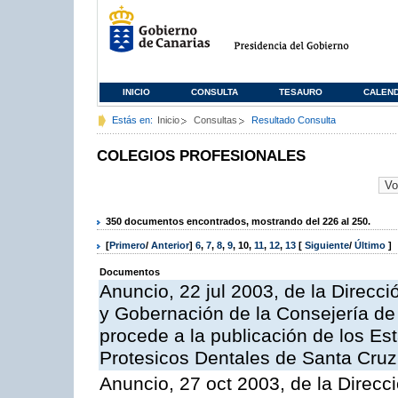
INICIO
CONSULTA
TESAURO
CALEN
Estás en:
Inicio
Consultas
Resultado Consulta
COLEGIOS PROFESIONALES
350 documentos encontrados, mostrando del 226 al 250.
[
Primero
/
Anterior
]
6
,
7
,
8
,
9
,
10
,
11
,
12
,
13
[
Siguiente
/
Último
]
Documentos
Anuncio, 22 jul 2003, de la Direcci
y Gobernación de la Consejería de 
procede a la publicación de los Est
Protesicos Dentales de Santa Cruz
Anuncio, 27 oct 2003, de la Direcci