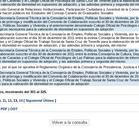
o de Canarias y el Colegio Oficial de Psicología de Santa Cruz de Tenerife para la elaboraci
a valoración de idoneidad en supuestos de adopción, y las adendas primera y segunda del m
ección General de Relaciones Institucionales, Participación Ciudadana y Juventud de la Conse
 se hacen públicos los Estatutos del Consejo Canario de Graduados Sociales
Secretaría General Técnica de la Consejería de Empleo, Políticas Sociales y Vivienda, por la
a de prórroga y modificación del Convenio de Colaboración suscrito el 30 de diciembre de 2011
, Políticas Sociales y Vivienda y el anteriormente denominado Colegio Oficial de Psicólogos
ógicos necesarios para la valoración de idoneidad en supuestos de adopción
Secretaría General Técnica de la Consejería de Empleo, Políticas Sociales y Vivienda, por la
aboración suscrito el día 30 de diciembre de 2011 entre la extinta Consejería de Bienestar S
as y el Colegio Oficial de Trabajo Social de Santa Cruz de Tenerife para la elaboración de i
de idoneidad en supuestos de adopción, y las adendas primera y segunda, del mismo
Secretaría General Técnica de la Consejería de Empleo, Políticas Sociales y Vivienda, por la
aboración suscrito el día 30 de diciembre de 2011 entre la extinta Consejería de Cultura, Dep
o de Canarias y el Colegio Oficial de Psicólogos de Las Palmas para la elaboración de infor
de idoneidad en supuestos de adopción, y las adendas primera y segunda del mismo
 por el que se aprueba el Reglamento Orgánico de la Consejería de Presidencia, Justicia e 
Secretaría General Técnica de la Consejería de Empleo, Políticas Sociales y Vivienda, por la
a de prórroga y modificación del Convenio de Colaboración suscrito el 30 de diciembre de 2011
 Políticas Sociales y Vivienda y el Colegio Oficial de Trabajo Social de Santa Cruz de Teneri
s para la valoración de idoneidad en supuestos de adopción
, mostrando del 301 al 325.
0
,
11
,
12
,
13
,
14
[
Siguiente
/
Último
]
|
PDF
|
ODT