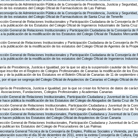
econsejería de Administración Pública de la Consejería de Presidencia, Justicia y Seguridad
ción de los estatutos del Colegio Oficial de Farmacéuticos de Las Palmas
econsejería de Administración Pública de la Consejería de Presidencia, Justicia y Seguridad
ión de los estatutos del Colegio Oficial de Farmacéuticos de Santa Cruz de Tenerife
ección General de Relaciones Institucionales y Participación Ciudadana de la Consejería de P
a la publicación de los Estatutos del Colegio Oficial de Ingenieros Industriales de Santa Cruz
ección General de Relaciones Institucionales y Participación Ciudadana de la Consejería de P
a la publicación de la modificación de los Estatutos del Colegio Oficial de Titulados Mercanti
cción General de Relaciones Institucionales y Participación Ciudadana de la Consejería de Pr
a la publicación de la modificación de los estatutos del Colegio Oficial de Agentes de la Propi
ección General de Relaciones Institucionales y Participación Ciudadana de la Consejería de P
a la publicación de la modificación de los estatutos del Colegio Oficial de Ingenieros Industr
jería de Presidencia, Justicia e Igualdad, por la que se alza la suspensión cautelar de la Re
ue inscribe en el Registro de Colegios Profesionales de Canarias la modificación de los Esta
s y de la publicación de los Estatutos en el Boletín Oficial de Canarias de 11 de septiembre
 por el que se segrega del Colegio Oficial de Arquitectos de Canarias el Colegio Oficial de A
jería de Presidencia, Justicia e Igualdad, por la que se crean los ficheros de datos de carác
, Asociaciones, Fundaciones, Colegios Profesionales y Academias Canarias
cción General de Relaciones Institucionales, Participación Ciudadana y Juventud de la Cons
 se hace pública la modificación de los Estatutos del Colegio de Abogados de Santa Cruz de Te
ección General de Relaciones Institucionales, Participación Ciudadana y Juventud de la Cons
 se hace pública la modificación de los Estatutos del Colegio de Abogados de Santa Cruz de Te
ección General de Relaciones Institucionales, Participación Ciudadana y Juventud de la Cons
se hacen públicos los Estatutos del Colegio Oficial de Arquitectos de Gran Canaria
ección General de Relaciones Institucionales, Participación Ciudadana y Juventud de la Con
 se publican los Estatutos del Colegio de Procuradores de Las Palmas
Secretaría General Técnica de la Consejería de Empleo, Políticas Sociales y Vivienda, por la
boración suscrito el día 30 de diciembre de 2011, entre la extinta Consejería de Cultura, Dep