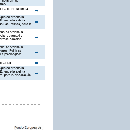
ón de informes
ismo
jería de Presidencia,
 que se ordena la
, entre la extinta
 de Las Palmas, para la
 que se ordena la
ocial, Juventud y
nformes sociales
 que se ordena la
ortes, Políticas
mes psicológicos
Igualdad
 que se ordena la
, entre la extinta
fe, para la elaboración