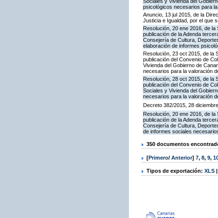
Sociales y Vivienda del Gobiern
psicológicos necesarios para l
Anuncio, 13 jul 2015, de la Dir
Justicia e Igualdad, por el que
Resolución, 20 ene 2016, de la 
publicación de la Adenda tercer
Consejería de Cultura, Deportes
elaboración de informes psicol
Resolución, 23 oct 2015, de la 
publicación del Convenio de Col
Vivienda del Gobierno de Canari
necesarios para la valoración 
Resolución, 28 oct 2015, de la 
publicación del Convenio de Col
Sociales y Vivienda del Gobiern
necesarios para la valoración 
Decreto 382/2015, 28 diciembre,
Resolución, 20 ene 2016, de la 
publicación de la Adenda tercer
Consejería de Cultura, Deportes,
de informes sociales necesario
350 documentos encontrados
[
Primero
/
Anterior
]
7
,
8
,
9
,
1
Tipos de exportación:
XLS