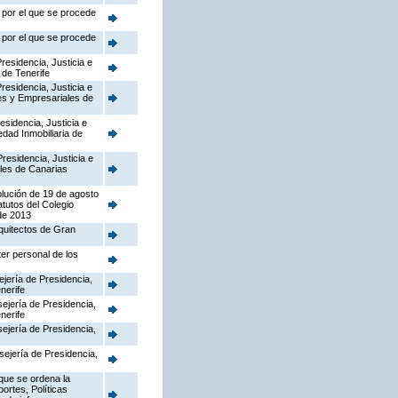
, por el que se procede
, por el que se procede
residencia, Justicia e
 de Tenerife
residencia, Justicia e
les y Empresariales de
esidencia, Justicia e
edad Inmobiliaria de
residencia, Justicia e
iales de Canarias
solución de 19 de agosto
tutos del Colegio
 de 2013
rquitectos de Gran
ter personal de los
ejería de Presidencia,
nerife
ejería de Presidencia,
nerife
ejería de Presidencia,
sejería de Presidencia,
 que se ordena la
ortes, Políticas