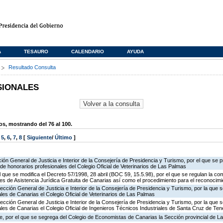
A
TESAURO
CALENDARIO
AYUDA
s
Resultado Consulta
SIONALES
, mostrando del 76 al 100.
,
5
,
6
,
7
,
8
[
Siguiente
/
Último
]
ión General de Justicia e Interior de la Consejería de Presidencia y Turismo, por el que se p
s de honorarios profesionales del Colegio Oficial de Veterinarios de Las Palmas
l que se modifica el Decreto 57/1998, 28 abril (BOC 59, 15.5.98), por el que se regulan la co
es de Asistencia Jurídica Gratuita de Canarias así como el procedimiento para el reconocim
ección General de Justicia e Interior de la Consejería de Presidencia y Turismo, por la que s
les de Canarias el Colegio Oficial de Veterinarios de Las Palmas
ección General de Justicia e Interior de la Consejería de Presidencia y Turismo, por la que s
les de Canarias el Colegio Oficial de Ingenieros Técnicos Industriales de Santa Cruz de Tene
, por el que se segrega del Colegio de Economistas de Canarias la Sección provincial de L