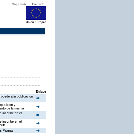
Mapa web
Contacto
Enlace
rocede a la publicación
mposicion y
iento de la misma
e inscribe en el
e inscribe en el
rife
as Palmas