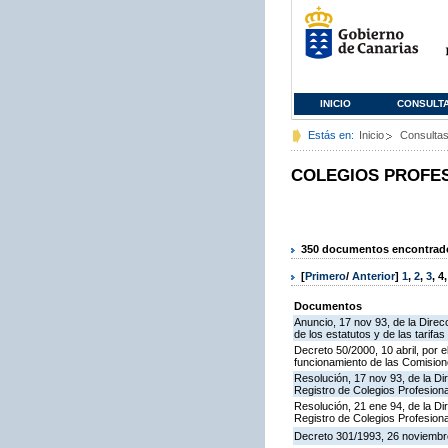
INICIO
CONSULT
Estás en:
Inicio
Consulta
COLEGIOS PROFE
350 documentos encontrados
[
Primero
/
Anterior
]
1
,
2
,
3
,
4
Documentos
Anuncio, 17 nov 93, de la Direcc
de los estatutos y de las tarifa
Decreto 50/2000, 10 abril, por e
funcionamiento de las Comision
Resolución, 17 nov 93, de la Dir
Registro de Colegios Profesiona
Resolución, 21 ene 94, de la Dir
Registro de Colegios Profesiona
Decreto 301/1993, 26 noviembre