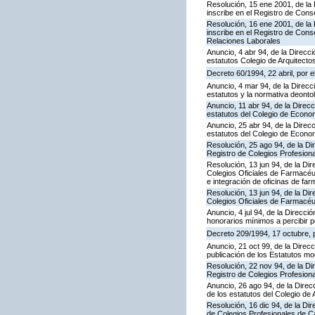
Resolución, 15 ene 2001, de la 
inscribe en el Registro de Cons
Resolución, 16 ene 2001, de la 
inscribe en el Registro de Con
Relaciones Laborales
Anuncio, 4 abr 94, de la Direcci
estatutos Colegio de Arquitecto
Decreto 60/1994, 22 abril, por
Anuncio, 4 mar 94, de la Direcc
estatutos y la normativa deonto
Anuncio, 11 abr 94, de la Direcc
estatutos del Colegio de Econ
Anuncio, 25 abr 94, de la Direcc
estatutos del Colegio de Econo
Resolución, 25 ago 94, de la Dir
Registro de Colegios Profesion
Resolución, 13 jun 94, de la Di
Colegios Oficiales de Farmacéut
e integración de oficinas de far
Resolución, 13 jun 94, de la Di
Colegios Oficiales de Farmacéut
Anuncio, 4 jul 94, de la Direcci
honorarios mínimos a percibir po
Decreto 209/1994, 17 octubre, 
Anuncio, 21 oct 99, de la Direc
publicación de los Estatutos mo
Resolución, 22 nov 94, de la Dir
Registro de Colegios Profesiona
Anuncio, 26 ago 94, de la Direcc
de los estatutos del Colegio d
Resolución, 16 dic 94, de la Dir
de Colegios Profesionales de Ca