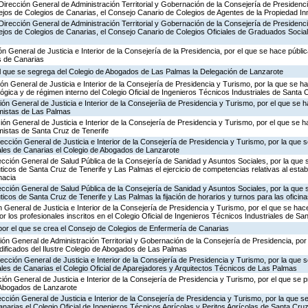
Dirección General de Administración Territorial y Gobernación de la Consejería de Presidenci
ejos de Colegios de Canarias, el Consejo Canario de Colegios de Agentes de la Propiedad Inm
Dirección General de Administración Territorial y Gobernación de la Consejería de Presidenci
sejos de Colegios de Canarias, el Consejo Canario de Colegios Oficiales de Graduados Soci
ón General de Justicia e Interior de la Consejería de la Presidencia, por el que se hace públic
s de Canarias
 el que se segrega del Colegio de Abogados de Las Palmas la Delegación de Lanzarote
ión General de Justicia e Interior de la Consejería de Presidencia y Turismo, por la que se h
lógica y de régimen interno del Colegio Oficial de Ingenieros Técnicos Industriales de Santa 
ión General de Justicia e Interior de la Consejeríia de Presidencia y Turismo, por el que se 
omistas de Las Palmas
ión General de Justicia e Interior de la Consejería de Presidencia y Turismo, por el que se h
mistas de Santa Cruz de Tenerife
ección General de Justicia e Interior de la Consejería de Presidencia y Turismo, por la que s
ales de Canarias el Colegio de Abogados de Lanzarote
rección General de Salud Pública de la Consejería de Sanidad y Asuntos Sociales, por la que 
icos de Santa Cruz de Tenerife y Las Palmas el ejercicio de competencias relativas al estab
macia
rección General de Salud Pública de la Consejería de Sanidad y Asuntos Sociales, por la que 
icos de Santa Cruz de Tenerife y Las Palmas la fijación de horarios y turnos para las oficin
ón General de Justicia e Interior de la Consejería de Presidencia y Turismo, por el que se hac
r los profesionales inscritos en el Colegio Oficial de Ingenieros Técnicos Industriales de Sa
por el que se crea el Consejo de Colegios de Enfermería de Canarias
ción General de Administración Territorial y Gobernación de la Consejería de Presidencia, por
dificados del Ilustre Colegio de Abogados de Las Palmas
ección General de Justicia e Interior de la Consejería de Presidencia y Turismo, por la que s
les de Canarias el Colegio Oficial de Aparejadores y Arquitectos Técnicos de Las Palmas
ión General de Justicia e Interior de la Consejería de Presidencia y Turismo, por el que se p
e Abogados de Lanzarote
ección General de Justicia e Interior de la Consejería de Presidencia y Turismo, por la que se
narias el Colegio Oficial de Ingenieros Técnicos Agrícolas y Peritos Agrícolas de Santa Cruz