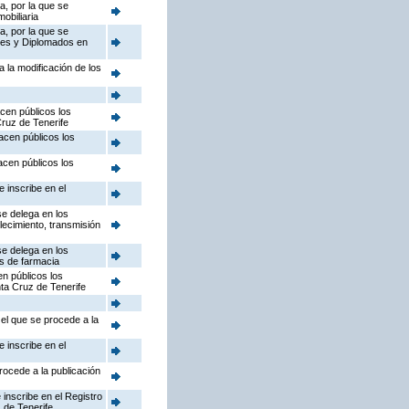
a, por la que se
obiliaria
a, por la que se
ales y Diplomados en
a la modificación de los
acen públicos los
Cruz de Tenerife
hacen públicos los
acen públicos los
e inscribe en el
se delega en los
lecimiento, transmisión
se delega en los
as de farmacia
en públicos los
nta Cruz de Tenerife
 el que se procede a la
e inscribe en el
rocede a la publicación
 inscribe en el Registro
 de Tenerife