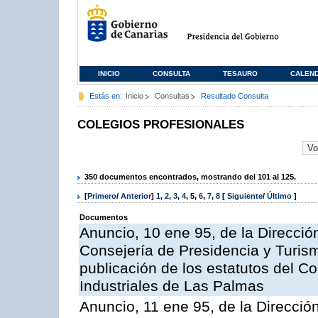
INICIO
CONSULTA
TESAURO
CALEN
Estás en:
Inicio
Consultas
Resultado Consulta
COLEGIOS PROFESIONALES
350 documentos encontrados, mostrando del 101 al 125.
[
Primero
/
Anterior
]
1
,
2
,
3
,
4
,
5
,
6
,
7
,
8
[
Siguiente
/
Último
]
Documentos
Anuncio, 10 ene 95, de la Dirección
Consejería de Presidencia y Turism
publicación de los estatutos del Co
Industriales de Las Palmas
Anuncio, 11 ene 95, de la Dirección