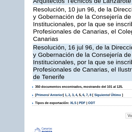
Arquitectos Técnicos de Lanzarote
Resolución, 10 jun 96, de la Direcc
y Gobernación de la Consejería de
Institucionales, por la que se inscr
Profesionales de Canarias, el Coleg
Canarias
Resolución, 16 jul 96, de la Direcc
y Gobernación de la Consejería de
Institucionales, por la que se inscr
Profesionales de Canarias, el Ilus
de Tenerife
350 documentos encontrados, mostrando del 101 al 125.
[
Primero
/
Anterior
]
1
,
2
,
3
,
4
,
5
,
6
,
7
,
8
[
Siguiente
/
Último
]
Tipos de exportación:
XLS
|
PDF
|
ODT