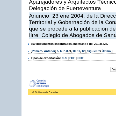
Aparejadores y Arquitectos Técnic
Delegación de Fuerteventura
Anuncio, 23 ene 2004, de la Direc
Territorial y Gobernación de la Cons
que se procede a la publicación de 
Iltre. Colegio de Abogados de Sant
350 documentos encontrados, mostrando del 201 al 225.
[
Primero
/
Anterior
]
5
,
6
,
7
,
8
,
9
,
10
,
11
,
12
[
Siguiente
/
Último
]
Tipos de exportación:
XLS
|
PDF
|
ODT
© Gobierno de Canarias