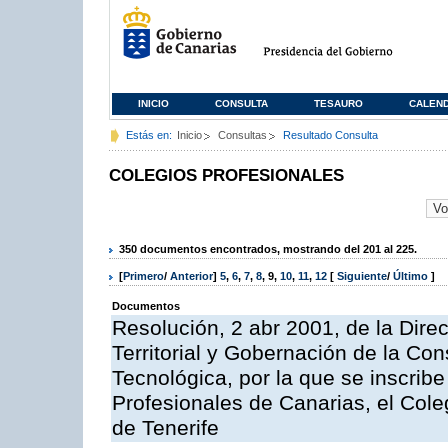
INICIO
CONSULTA
TESAURO
CALEN
Estás en:
Inicio
Consultas
Resultado Consulta
COLEGIOS PROFESIONALES
350 documentos encontrados, mostrando del 201 al 225.
[
Primero
/
Anterior
]
5
,
6
,
7
,
8
,
9
,
10
,
11
,
12
[
Siguiente
/
Último
]
Documentos
Resolución, 2 abr 2001, de la Dire
Territorial y Gobernación de la Co
Tecnológica, por la que se inscribe
Profesionales de Canarias, el Cole
de Tenerife