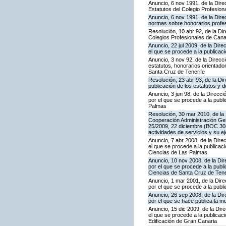
Anuncio, 6 nov 1991, de la Direc
Estatutos del Colegio Profesion
Anuncio, 6 nov 1991, de la Direc
normas sobre honorarios profes
Resolución, 10 abr 92, de la Dir
Colegios Profesionales de Canar
Anuncio, 22 jul 2009, de la Dire
el que se procede a la publicac
Anuncio, 3 nov 92, de la Direcci
estatutos, honorarios orientado
Santa Cruz de Tenerife
Resolución, 23 abr 93, de la Dir
publicación de los estatutos y 
Anuncio, 3 jun 98, de la Direcci
por el que se procede a la publi
Palmas
Resolución, 30 mar 2010, de la 
Cooperación Administración Ge
25/2009, 22 diciembre (BOC 308,
actividades de servicios y su ej
Anuncio, 7 abr 2008, de la Dire
el que se procede a la publicaci
Ciencias de Las Palmas
Anuncio, 10 nov 2008, de la Dir
por el que se procede a la publi
Ciencias de Santa Cruz de Tene
Anuncio, 1 mar 2001, de la Dire
por el que se procede a la publ
Anuncio, 26 sep 2008, de la Dir
por el que se hace pública la m
Anuncio, 15 dic 2009, de la Dir
el que se procede a la publicaci
Edificación de Gran Canaria