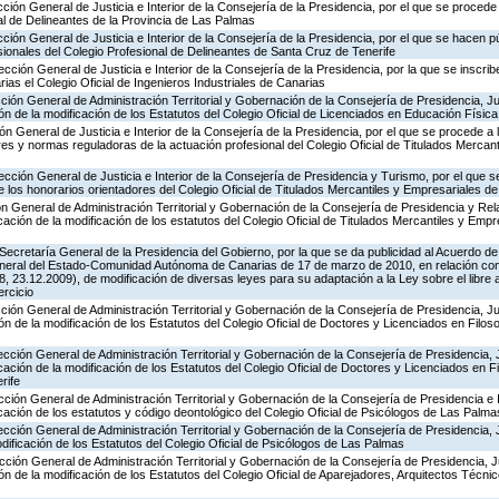
ción General de Justicia e Interior de la Consejería de la Presidencia, por el que se procede 
al de Delineantes de la Provincia de Las Palmas
ción General de Justicia e Interior de la Consejería de la Presidencia, por el que se hacen p
ionales del Colegio Profesional de Delineantes de Santa Cruz de Tenerife
ección General de Justicia e Interior de la Consejería de la Presidencia, por la que se inscrib
ias el Colegio Oficial de Ingenieros Industriales de Canarias
cción General de Administración Territorial y Gobernación de la Consejería de Presidencia, Ju
ión de la modificación de los Estatutos del Colegio Oficial de Licenciados en Educación Físic
ón General de Justicia e Interior de la Consejería de la Presidencia, por el que se procede a 
res y normas reguladoras de la actuación profesional del Colegio Oficial de Titulados Mercan
ección General de Justicia e Interior de la Consejería de Presidencia y Turismo, por el que s
de los honorarios orientadores del Colegio Oficial de Titulados Mercantiles y Empresariales 
ón General de Administración Territorial y Gobernación de la Consejería de Presidencia y Rela
cación de la modificación de los estatutos del Colegio Oficial de Titulados Mercantiles y Emp
Secretaría General de la Presidencia del Gobierno, por la que se da publicidad al Acuerdo de 
neral del Estado-Comunidad Autónoma de Canarias de 17 de marzo de 2010, en relación con
 23.12.2009), de modificación de diversas leyes para su adaptación a la Ley sobre el libre 
ercicio
cción General de Administración Territorial y Gobernación de la Consejería de Presidencia, Ju
ón de la modificación de los Estatutos del Colegio Oficial de Doctores y Licenciados en Filoso
ección General de Administración Territorial y Gobernación de la Consejería de Presidencia, 
cación de la modificación de los Estatutos del Colegio Oficial de Doctores y Licenciados en Fi
rife
cción General de Administración Territorial y Gobernación de la Consejería de Presidencia e
icación de los estatutos y código deontológico del Colegio Oficial de Psicólogos de Las Palma
ección General de Administración Territorial y Gobernación de la Consejería de Presidencia, 
odificación de los Estatutos del Colegio Oficial de Psicólogos de Las Palmas
ección General de Administración Territorial y Gobernación de la Consejería de Presidencia, J
ón de la modificación de los Estatutos del Colegio Oficial de Aparejadores, Arquitectos Técni