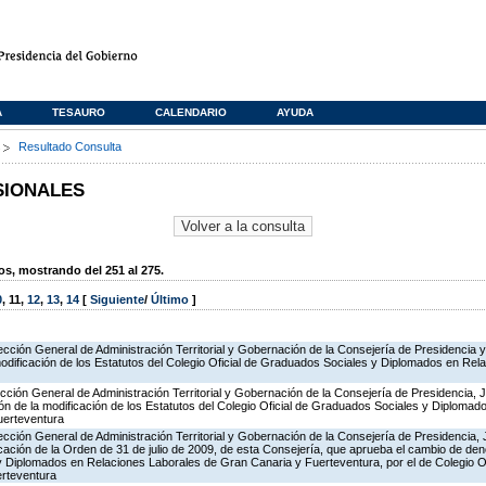
A
TESAURO
CALENDARIO
AYUDA
s
Resultado Consulta
SIONALES
, mostrando del 251 al 275.
0
,
11
,
12
,
13
,
14
[
Siguiente
/
Último
]
ección General de Administración Territorial y Gobernación de la Consejería de Presidencia y 
modificación de los Estatutos del Colegio Oficial de Graduados Sociales y Diplomados en Rel
ección General de Administración Territorial y Gobernación de la Consejería de Presidencia, J
ión de la modificación de los Estatutos del Colegio Oficial de Graduados Sociales y Diploma
uerteventura
ección General de Administración Territorial y Gobernación de la Consejería de Presidencia, 
icación de la Orden de 31 de julio de 2009, de esta Consejería, que aprueba el cambio de de
y Diplomados en Relaciones Laborales de Gran Canaria y Fuerteventura, por el de Colegio O
erteventura