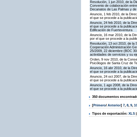
Resolución, 1 jun 2010, de la D
Convenio de colaboración entre
Decanatos de Las Palmas y de Sa
Anuncio, 1 feb 2010, de la Dire
el que se procede a la publicac
Anuncio, 24 feb 2010, de la Dir
el que se procede a la publicaci
Edificación de Fuerteventura
Anuncio, 16 mar 2010, de la Dir
por el que se procede a la publi
Resolución, 13 oct 2010, de la S
Cooperación Administración Gen
25/2009, 22 diciembre (BOC 308,
actividades de servicios y su ej
Orden, 9 nov 2010, de la Consej
Psicólogos de Santa Cruz de Ten
Anuncio, 16 abr 2010, de la Dir
el que se procede a la publicaci
Anuncio, 24 oct 2007, de la Dir
el que se procede a la publicaci
Anuncio, 1 ago 2008, de la Dire
el que se procede a la publicaci
350 documentos encontrados
[
Primero
/
Anterior
]
7
,
8
,
9
,
1
Tipos de exportación:
XLS