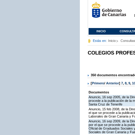
INICIO
CONSULT
Estás en:
Inicio
Consulta
COLEGIOS PROFE
350 documentos encontrados
[
Primero
/
Anterior
]
7
,
8
,
9
,
1
Documentos
Anuncio, 16 sep 2005, de la Dir
procede a la publicación de la 
Santa Cruz de Tenerife
Anuncio, 15 feb 2008, de la Dir
el que se procede a la publicac
Laborales de Gran Canaria y F
Anuncio, 16 sep 2009, de la Dir
por el que se procede a la publ
Oficial de Graduados Sociales 
Sociales de Gran Canaria y Fu