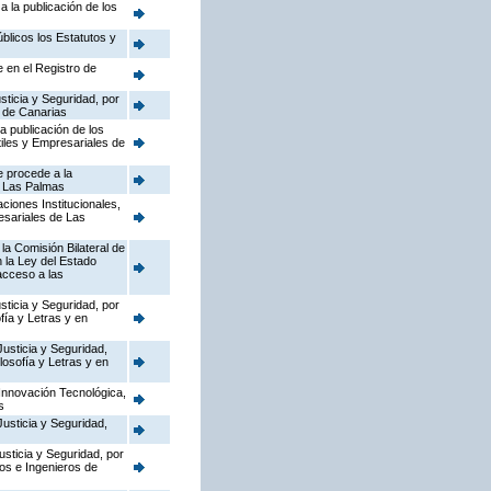
a la publicación de los
úblicos los Estatutos y
e en el Registro de
sticia y Seguridad, por
a de Canarias
la publicación de los
tiles y Empresariales de
e procede a la
de Las Palmas
ciones Institucionales,
resariales de Las
la Comisión Bilateral de
 la Ley del Estado
acceso a las
sticia y Seguridad, por
fía y Letras y en
Justicia y Seguridad,
losofía y Letras y en
 Innovación Tecnológica,
s
Justicia y Seguridad,
usticia y Seguridad, por
cos e Ingenieros de