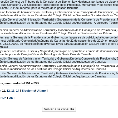
irección General de Tributos de la Consejería de Economía y Hacienda, por la que se dispone 
 esta Consejería y el Colegio de Registradores de la Propiedad, Mercantiles y de Bienes Mue
nta Cruz de Tenerife, para la mejora de la gestión tributaria
cción General de Administración Territorial y Gobernación de la Consejería de Presidencia, Ju
ión de la modificación de los Estatutos del Colegio Oficial de Graduados Sociales de Gran C
ección General de Administración Territorial y Gobernación de la Consejería de Presidencia, J
ón de la modificación de los Estatutos del Colegio Oficial de Aparejadores, Arquitectos Técni
ección General de Administración Territorial y Gobernación de la Consejería de Presidencia, 
cación de la modificación de los Estatutos del Colegio Oficial de Dentistas de Las Palmas
ecretaría General de la Presidencia del Gobierno, por la que se da publicidad al Acuerdo de l
eral del Estado-Comunidad Autónoma de Canarias de 22 de septiembre de 2010, en relación
 23.12.2009), de modificación de diversas leyes para su adaptación a la Ley sobre el libre 
ercicio
ería de Presidencia, Justicia y Seguridad, por la que se aprueba el cambio de denominación 
erife, por el de Colegio Oficial de Psicología de Santa Cruz de Tenerife
ección General de Administración Territorial y Gobernación de la Consejería de Presidencia, J
ón de la modificación de los Estatutos del Colegio Oficial de Arquitectos de Canarias
ección General de Administración Territorial y Gobernación de la Consejería de Presidencia, J
ón de la modificación de los Estatutos del Colegio Oficial de Arquitectos de Canarias
cción General de Administración Territorial y Gobernación de la Consejería de Presidencia, Ju
ón de la modificación de los Estatutos del Colegio Oficial de Arquitectos de Canarias
, mostrando del 251 al 275.
0
,
11
,
12
,
13
,
14
[
Siguiente
/
Último
]
|
PDF
|
ODT