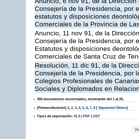
Anuncio, 6 nov 91, de la Dirección 
Consejería de la Presidencia, por e
estatutos y disposiciones deontológ
Comerciales de la Provincia de La
Anuncio, 11 nov 91, de la Dirección
Consejería de la Presidencia, por e
Estatutos y disposiciones deontoló
Comerciales de Santa Cruz de Tene
Resolución, 11 dic 91, de la Direcci
Consejería de la Presidencia, por l
Colegios Profesionales de Canaria
Sociales y Diplomados en Relacio
350 documentos encontrados, mostrando del 1 al 25.
[Primero/Anterior]
1
,
2
,
3
,
4
,
5
,
6
,
7
,
8
[
Siguiente
/
Último
]
Tipos de exportación:
XLS
|
PDF
|
ODT