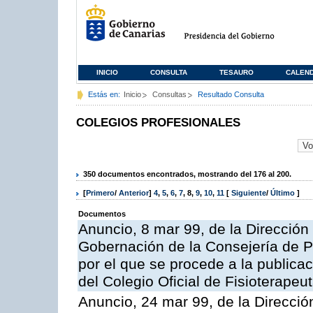
INICIO
CONSULTA
TESAURO
CALEN
Estás en:
Inicio
Consultas
Resultado Consulta
COLEGIOS PROFESIONALES
350 documentos encontrados, mostrando del 176 al 200.
[
Primero
/
Anterior
]
4
,
5
,
6
,
7
,
8
,
9
,
10
,
11
[
Siguiente
/
Último
]
Documentos
Anuncio, 8 mar 99, de la Dirección 
Gobernación de la Consejería de Pr
por el que se procede a la publicac
del Colegio Oficial de Fisioterapeu
Anuncio, 24 mar 99, de la Dirección