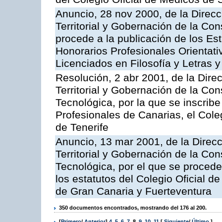
Anuncio, 28 nov 2000, de la Direc
Territorial y Gobernación de la Con
procede a la publicación de los Es
Honorarios Profesionales Orientati
Licenciados en Filosofía y Letras 
Resolución, 2 abr 2001, de la Dire
Territorial y Gobernación de la Co
Tecnológica, por la que se inscribe
Profesionales de Canarias, el Cole
de Tenerife
Anuncio, 13 mar 2001, de la Direc
Territorial y Gobernación de la Co
Tecnológica, por el que se procede
los estatutos del Colegio Oficial d
de Gran Canaria y Fuerteventura
350 documentos encontrados, mostrando del 176 al 200.
[
Primero
/
Anterior
]
4
,
5
,
6
,
7
,
8
,
9
,
10
,
11
[
Siguiente
/
Último
]