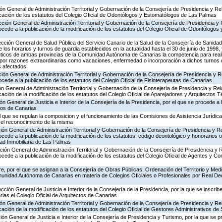
ión General de Administración Territorial y Gobernación de la Consejería de Presidencia y Rel
icación de los estatutos del Colegio Oficial de Odontólogos y Estomatólogos de Las Palmas
ección General de Administración Territorial y Gobernación de la Consejería de Presidencia y
rocede a la publicación de la modificación de los estatutos del Colegio Oficial de Odontólogo
rección General de Salud Pública del Servicio Canario de la Salud de la Consejería de Sani
e los horarios y turnos de guardia establecidos en la actualidad hasta el 30 de junio de 1998,
ticos de ambas provincias de la Comunidad Autónoma de Canarias la competencia para real
 por razones extraordinarias como vacaciones, enfermedad o incorporación a dichos turnos
s afectados
ción General de Administración Territorial y Gobernación de la Consejería de Presidencia y 
rocede a la publicación de los estatutos del Colegio Oficial de Fisioterapeutas de Canarias
ión General de Administración Territorial y Gobernación de la Consejería de Presidencia y Rel
icación de la modificación de los estatutos del Colegio Oficial de Aparejadores y Arquitectos
ón General de Justicia e Interior de la Consejería de la Presidencia, por el que se procede a 
cos de Canarias
el que se regulan la composicion y el funcionamiento de las Comisiones de Asistencia Jurídic
 el reconocimiento de la misma
ción General de Administración Territorial y Gobernación de la Consejería de Presidencia y R
rocede a la publicación de la modificación de los estatutos, código deontológico y honorarios o
dad Inmobiliaria de Las Palmas
ción General de Administración Territorial y Gobernación de la Consejería de Presidencia y 
rocede a la publicación de la modificación de los estatutos del Colegio Oficial de Agentes y 
, por el que se asignan a la Consejería de Obras Públicas, Ordenación del Territorio y Medi
unidad Autónoma de Canarias en materia de Colegios Oficiales o Profesionales por Real De
ección General de Justicia e Interior de la Consejería de la Presidencia, por la que se inscrib
ias el Colegio Oficial de Arquitectos de Canarias
ión General de Administración Territorial y Gobernación de la Consejería de Presidencia y Rel
cación de la modificación de los estatutos del Colegio Oficial de Gestores Administrativos de
ión General de Justicia e Interior de la Consejería de Presidencia y Turismo, por la que se p