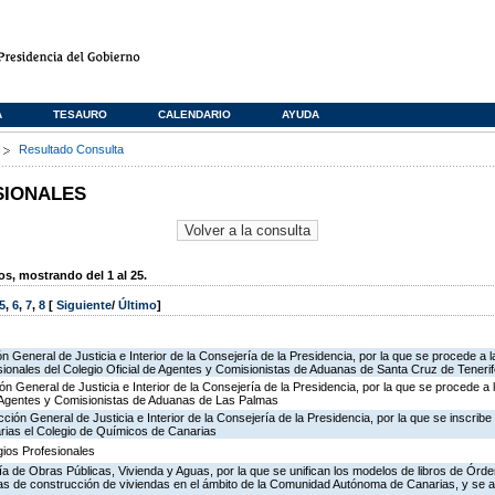
A
TESAURO
CALENDARIO
AYUDA
s
Resultado Consulta
SIONALES
, mostrando del 1 al 25.
5
,
6
,
7
,
8
[
Siguiente
/
Último
]
ón General de Justicia e Interior de la Consejería de la Presidencia, por la que se procede a l
ionales del Colegio Oficial de Agentes y Comisionistas de Aduanas de Santa Cruz de Tenerif
ón General de Justicia e Interior de la Consejería de la Presidencia, por la que se procede a 
de Agentes y Comisionistas de Aduanas de Las Palmas
ección General de Justicia e Interior de la Consejería de la Presidencia, por la que se inscribe
rias el Colegio de Químicos de Canarias
ios Profesionales
ría de Obras Públicas, Vivienda y Aguas, por la que se unifican los modelos de libros de Órd
ras de construcción de viviendas en el ámbito de la Comunidad Autónoma de Canarias, y se 