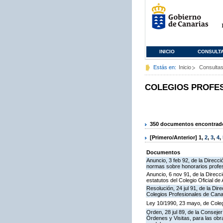
INICIO
CONSULT
Estás en:
Inicio
Consulta
COLEGIOS PROFE
350 documentos encontrados
[Primero/Anterior]
1
,
2
,
3
,
4
,
Documentos
Anuncio, 3 feb 92, de la Direcci
normas sobre honorarios profes
Anuncio, 6 nov 91, de la Direcci
estatutos del Colegio Oficial 
Resolución, 24 jul 91, de la Dir
Colegios Profesionales de Cana
Ley 10/1990, 23 mayo, de Coleg
Orden, 28 jul 89, de la Conseje
Órdenes y Visitas, para las ob