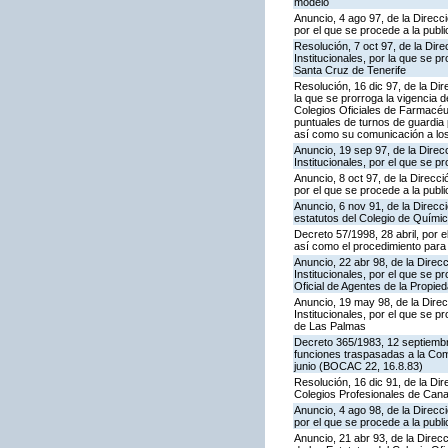
modelo
Anuncio, 4 ago 97, de la Direcc
por el que se procede a la publ
Resolución, 7 oct 97, de la Dir
Institucionales, por la que se p
Santa Cruz de Tenerife
Resolución, 16 dic 97, de la Di
la que se prorroga la vigencia d
Colegios Oficiales de Farmacéu
puntuales de turnos de guardia
así como su comunicación a lo
Anuncio, 19 sep 97, de la Direc
Institucionales, por el que se p
Anuncio, 8 oct 97, de la Direcc
por el que se procede a la publ
Anuncio, 6 nov 91, de la Direcci
estatutos del Colegio de Quími
Decreto 57/1998, 28 abril, por 
así como el procedimiento para
Anuncio, 22 abr 98, de la Direc
Institucionales, por el que se p
Oficial de Agentes de la Propie
Anuncio, 19 may 98, de la Direc
Institucionales, por el que se p
de Las Palmas
Decreto 365/1983, 12 septiembre
funciones traspasadas a la Com
junio (BOCAC 22, 16.8.83)
Resolución, 16 dic 91, de la Dir
Colegios Profesionales de Canar
Anuncio, 4 ago 98, de la Direcc
por el que se procede a la publi
Anuncio, 21 abr 93, de la Direcc