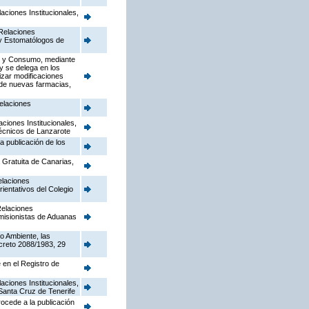
aciones Institucionales,
 Relaciones
s y Estomatólogos de
dad y Consumo, mediante
 y se delega en los
izar modificaciones
 de nuevas farmacias,
Relaciones
aciones Institucionales,
 Técnicos de Lanzarote
la publicación de los
a Gratuita de Canarias,
elaciones
rientativos del Colegio
Relaciones
Comisionistas de Aduanas
o Ambiente, las
creto 2088/1983, 29
e en el Registro de
aciones Institucionales,
 Santa Cruz de Tenerife
rocede a la publicación