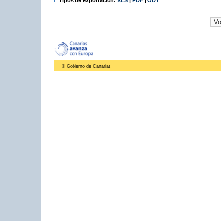
Tipos de exportación:
XLS
|
PDF
|
ODT
© Gobierno de Canarias