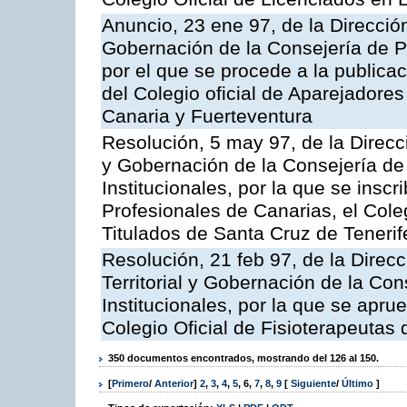
Anuncio, 23 ene 97, de la Dirección
Gobernación de la Consejería de Pr
por el que se procede a la publicac
del Colegio oficial de Aparejadore
Canaria y Fuerteventura
Resolución, 5 may 97, de la Direcci
y Gobernación de la Consejería de
Institucionales, por la que se inscr
Profesionales de Canarias, el Col
Titulados de Santa Cruz de Tenerif
Resolución, 21 feb 97, de la Direc
Territorial y Gobernación de la Co
Institucionales, por la que se apru
Colegio Oficial de Fisioterapeutas
350 documentos encontrados, mostrando del 126 al 150.
[
Primero
/
Anterior
]
2
,
3
,
4
,
5
,
6
,
7
,
8
,
9
[
Siguiente
/
Último
]