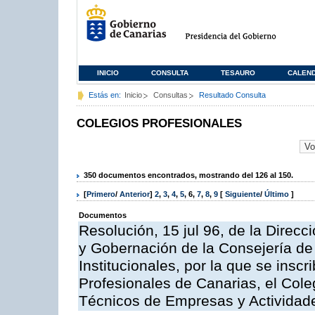
INICIO
CONSULTA
TESAURO
CALEN
Estás en:
Inicio
Consultas
Resultado Consulta
COLEGIOS PROFESIONALES
350 documentos encontrados, mostrando del 126 al 150.
[
Primero
/
Anterior
]
2
,
3
,
4
,
5
,
6
,
7
,
8
,
9
[
Siguiente
/
Último
]
Documentos
Resolución, 15 jul 96, de la Direcc
y Gobernación de la Consejería de
Institucionales, por la que se inscr
Profesionales de Canarias, el Cole
Técnicos de Empresas y Actividade