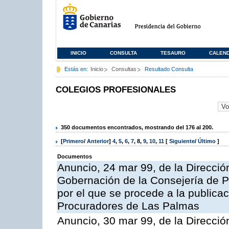
INICIO
CONSULTA
TESAURO
CALEN
Estás en:
Inicio
Consultas
Resultado Consulta
COLEGIOS PROFESIONALES
350 documentos encontrados, mostrando del 176 al 200.
[
Primero
/
Anterior
]
4
,
5
,
6
,
7
,
8
,
9
,
10
,
11
[
Siguiente
/
Último
]
Documentos
Anuncio, 24 mar 99, de la Dirección
Gobernación de la Consejería de Pr
por el que se procede a la publicac
Procuradores de Las Palmas
Anuncio, 30 mar 99, de la Dirección