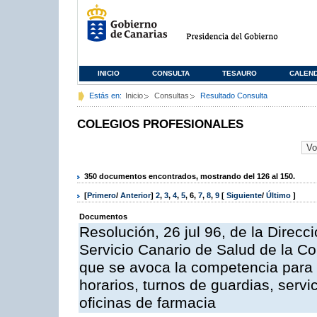
INICIO
CONSULTA
TESAURO
CALEN
Estás en:
Inicio
Consultas
Resultado Consulta
COLEGIOS PROFESIONALES
350 documentos encontrados, mostrando del 126 al 150.
[
Primero
/
Anterior
]
2
,
3
,
4
,
5
,
6
,
7
,
8
,
9
[
Siguiente
/
Último
]
Documentos
Resolución, 26 jul 96, de la Direcc
Servicio Canario de Salud de la C
que se avoca la competencia para r
horarios, turnos de guardias, serv
oficinas de farmacia