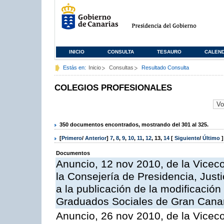
INICIO
CONSULTA
TESAURO
CALEN
Estás en:
Inicio
Consultas
Resultado Consulta
COLEGIOS PROFESIONALES
350 documentos encontrados, mostrando del 301 al 325.
[
Primero
/
Anterior
]
7
,
8
,
9
,
10
,
11
,
12
,
13
,
14
[
Siguiente
/
Último
]
Documentos
Anuncio, 12 nov 2010, de la Viceco
la Consejería de Presidencia, Just
a la publicación de la modificación 
Graduados Sociales de Gran Canar
Anuncio, 26 nov 2010, de la Viceco