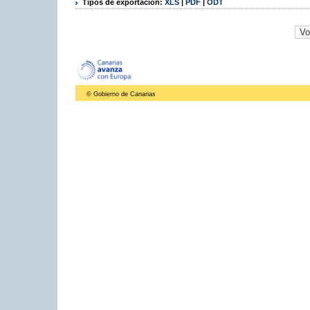
Tipos de exportación:
XLS
|
PDF
|
ODT
© Gobierno de Canarias