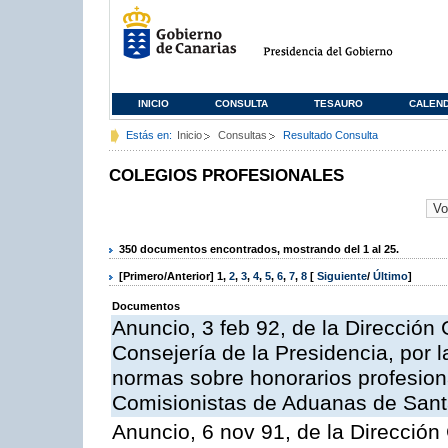
INICIO
CONSULTA
TESAURO
CALEN
Estás en:
Inicio
Consultas
Resultado Consulta
COLEGIOS PROFESIONALES
350 documentos encontrados, mostrando del 1 al 25.
[Primero/Anterior]
1
,
2
,
3
,
4
,
5
,
6
,
7
,
8
[
Siguiente
/
Último
]
Documentos
Anuncio, 3 feb 92, de la Dirección G
Consejería de la Presidencia, por l
normas sobre honorarios profesiona
Comisionistas de Aduanas de Sant
Anuncio, 6 nov 91, de la Dirección 