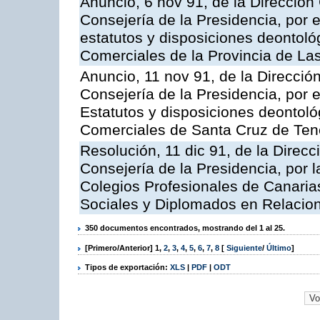
Anuncio, 6 nov 91, de la Dirección 
Consejería de la Presidencia, por e
estatutos y disposiciones deontológ
Comerciales de la Provincia de La
Anuncio, 11 nov 91, de la Dirección
Consejería de la Presidencia, por e
Estatutos y disposiciones deontoló
Comerciales de Santa Cruz de Tene
Resolución, 11 dic 91, de la Direcci
Consejería de la Presidencia, por l
Colegios Profesionales de Canaria
Sociales y Diplomados en Relacio
350 documentos encontrados, mostrando del 1 al 25.
[Primero/Anterior]
1
,
2
,
3
,
4
,
5
,
6
,
7
,
8
[
Siguiente
/
Último
]
Tipos de exportación:
XLS
|
PDF
|
ODT