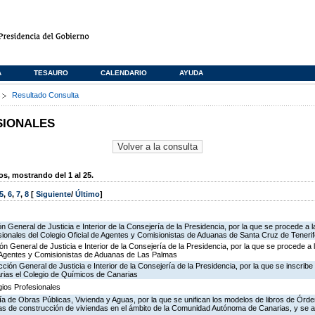
A
TESAURO
CALENDARIO
AYUDA
s
Resultado Consulta
SIONALES
, mostrando del 1 al 25.
5
,
6
,
7
,
8
[
Siguiente
/
Último
]
ón General de Justicia e Interior de la Consejería de la Presidencia, por la que se procede a l
ionales del Colegio Oficial de Agentes y Comisionistas de Aduanas de Santa Cruz de Tenerif
ón General de Justicia e Interior de la Consejería de la Presidencia, por la que se procede a 
de Agentes y Comisionistas de Aduanas de Las Palmas
ección General de Justicia e Interior de la Consejería de la Presidencia, por la que se inscribe
rias el Colegio de Químicos de Canarias
ios Profesionales
ría de Obras Públicas, Vivienda y Aguas, por la que se unifican los modelos de libros de Órd
ras de construcción de viviendas en el ámbito de la Comunidad Autónoma de Canarias, y se 