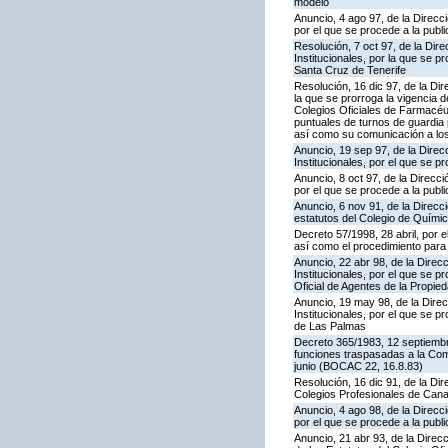
modelo
Anuncio, 4 ago 97, de la Direcc
por el que se procede a la publ
Resolución, 7 oct 97, de la Dir
Institucionales, por la que se p
Santa Cruz de Tenerife
Resolución, 16 dic 97, de la Di
la que se prorroga la vigencia d
Colegios Oficiales de Farmacéu
puntuales de turnos de guardia
así como su comunicación a lo
Anuncio, 19 sep 97, de la Direc
Institucionales, por el que se p
Anuncio, 8 oct 97, de la Direcc
por el que se procede a la publ
Anuncio, 6 nov 91, de la Direcci
estatutos del Colegio de Quími
Decreto 57/1998, 28 abril, por 
así como el procedimiento para
Anuncio, 22 abr 98, de la Direc
Institucionales, por el que se p
Oficial de Agentes de la Propie
Anuncio, 19 may 98, de la Direc
Institucionales, por el que se p
de Las Palmas
Decreto 365/1983, 12 septiembre
funciones traspasadas a la Com
junio (BOCAC 22, 16.8.83)
Resolución, 16 dic 91, de la Dir
Colegios Profesionales de Canar
Anuncio, 4 ago 98, de la Direcc
por el que se procede a la publi
Anuncio, 21 abr 93, de la Direcc