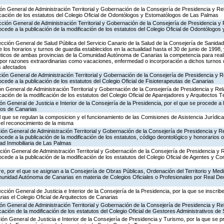
ión General de Administración Territorial y Gobernación de la Consejería de Presidencia y Rel
icación de los estatutos del Colegio Oficial de Odontólogos y Estomatólogos de Las Palmas
ección General de Administración Territorial y Gobernación de la Consejería de Presidencia y
rocede a la publicación de la modificación de los estatutos del Colegio Oficial de Odontólogo
rección General de Salud Pública del Servicio Canario de la Salud de la Consejería de Sani
e los horarios y turnos de guardia establecidos en la actualidad hasta el 30 de junio de 1998,
ticos de ambas provincias de la Comunidad Autónoma de Canarias la competencia para real
 por razones extraordinarias como vacaciones, enfermedad o incorporación a dichos turnos
s afectados
ción General de Administración Territorial y Gobernación de la Consejería de Presidencia y 
rocede a la publicación de los estatutos del Colegio Oficial de Fisioterapeutas de Canarias
ión General de Administración Territorial y Gobernación de la Consejería de Presidencia y Rel
icación de la modificación de los estatutos del Colegio Oficial de Aparejadores y Arquitectos
ón General de Justicia e Interior de la Consejería de la Presidencia, por el que se procede a 
cos de Canarias
el que se regulan la composicion y el funcionamiento de las Comisiones de Asistencia Jurídic
 el reconocimiento de la misma
ción General de Administración Territorial y Gobernación de la Consejería de Presidencia y R
rocede a la publicación de la modificación de los estatutos, código deontológico y honorarios o
dad Inmobiliaria de Las Palmas
ción General de Administración Territorial y Gobernación de la Consejería de Presidencia y 
rocede a la publicación de la modificación de los estatutos del Colegio Oficial de Agentes y 
, por el que se asignan a la Consejería de Obras Públicas, Ordenación del Territorio y Medi
unidad Autónoma de Canarias en materia de Colegios Oficiales o Profesionales por Real De
ección General de Justicia e Interior de la Consejería de la Presidencia, por la que se inscrib
ias el Colegio Oficial de Arquitectos de Canarias
ión General de Administración Territorial y Gobernación de la Consejería de Presidencia y Rel
cación de la modificación de los estatutos del Colegio Oficial de Gestores Administrativos de
ión General de Justicia e Interior de la Consejería de Presidencia y Turismo, por la que se p