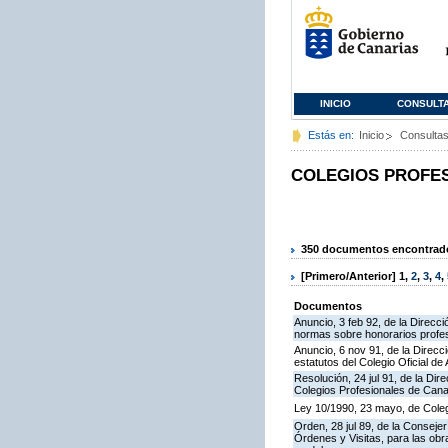
INICIO
CONSULT
Estás en:
Inicio
Consulta
COLEGIOS PROFE
350 documentos encontrados
[Primero/Anterior]
1
,
2
,
3
,
4
,
Documentos
Anuncio, 3 feb 92, de la Direcci
normas sobre honorarios profes
Anuncio, 6 nov 91, de la Direcci
estatutos del Colegio Oficial 
Resolución, 24 jul 91, de la Dir
Colegios Profesionales de Cana
Ley 10/1990, 23 mayo, de Coleg
Orden, 28 jul 89, de la Conseje
Órdenes y Visitas, para las ob