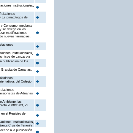
aciones Institucionales,
 Relaciones
s y Estomatólogos de
dad y Consumo, mediante
 y se delega en los
izar modificaciones
 de nuevas farmacias,
Relaciones
aciones Institucionales,
 Técnicos de Lanzarote
la publicación de los
a Gratuita de Canarias,
elaciones
rientativos del Colegio
Relaciones
Comisionistas de Aduanas
o Ambiente, las
creto 2088/1983, 29
e en el Registro de
aciones Institucionales,
 Santa Cruz de Tenerife
rocede a la publicación