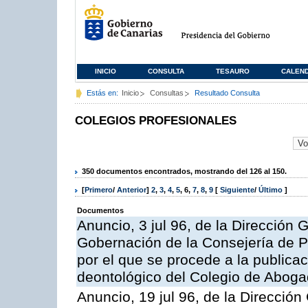
INICIO
CONSULTA
TESAURO
CALEN
Estás en:
Inicio
Consultas
Resultado Consulta
COLEGIOS PROFESIONALES
350 documentos encontrados, mostrando del 126 al 150.
[
Primero
/
Anterior
]
2
,
3
,
4
,
5
,
6
,
7
,
8
,
9
[
Siguiente
/
Último
]
Documentos
Anuncio, 3 jul 96, de la Dirección G
Gobernación de la Consejería de Pr
por el que se procede a la publicac
deontológico del Colegio de Abog
Anuncio, 19 jul 96, de la Dirección 