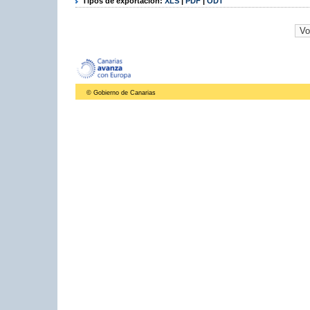
Tipos de exportación:
XLS
|
PDF
|
ODT
© Gobierno de Canarias