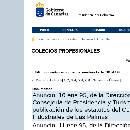
INICIO
CONSULTA
TESAURO
CALEN
Estás en:
Inicio
Consultas
Resultado Consulta
COLEGIOS PROFESIONALES
350 documentos encontrados, mostrando del 101 al 125.
[
Primero
/
Anterior
]
1
,
2
,
3
,
4
,
5
,
6
,
7
,
8
[
Siguiente
/
Último
]
Documentos
Anuncio, 10 ene 95, de la Dirección
Consejería de Presidencia y Turism
publicación de los estatutos del Co
Industriales de Las Palmas
Anuncio, 11 ene 95, de la Dirección