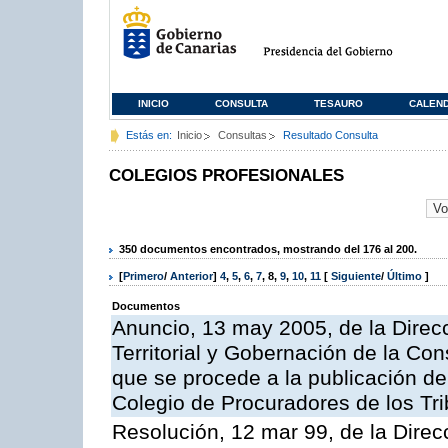
INICIO
CONSULTA
TESAURO
CALEN
Estás en:
Inicio
Consultas
Resultado Consulta
COLEGIOS PROFESIONALES
350 documentos encontrados, mostrando del 176 al 200.
[
Primero
/
Anterior
]
4
,
5
,
6
,
7
,
8
,
9
,
10
,
11
[
Siguiente
/
Último
]
Documentos
Anuncio, 13 may 2005, de la Direc
Territorial y Gobernación de la Cons
que se procede a la publicación de 
Colegio de Procuradores de los Tr
Resolución, 12 mar 99, de la Direc