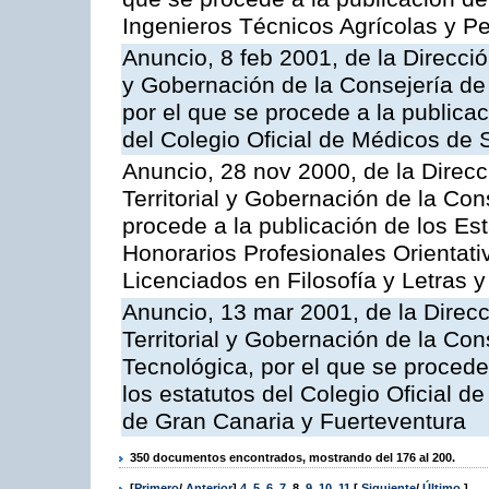
Ingenieros Técnicos Agrícolas y P
Anuncio, 8 feb 2001, de la Direcció
y Gobernación de la Consejería de
por el que se procede a la publicac
del Colegio Oficial de Médicos de 
Anuncio, 28 nov 2000, de la Direc
Territorial y Gobernación de la Con
procede a la publicación de los Es
Honorarios Profesionales Orientati
Licenciados en Filosofía y Letras 
Anuncio, 13 mar 2001, de la Direc
Territorial y Gobernación de la Co
Tecnológica, por el que se procede
los estatutos del Colegio Oficial d
de Gran Canaria y Fuerteventura
350 documentos encontrados, mostrando del 176 al 200.
[
Primero
/
Anterior
]
4
,
5
,
6
,
7
,
8
,
9
,
10
,
11
[
Siguiente
/
Último
]