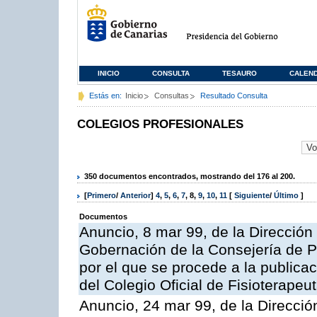
INICIO
CONSULTA
TESAURO
CALEN
Estás en:
Inicio
Consultas
Resultado Consulta
COLEGIOS PROFESIONALES
350 documentos encontrados, mostrando del 176 al 200.
[
Primero
/
Anterior
]
4
,
5
,
6
,
7
,
8
,
9
,
10
,
11
[
Siguiente
/
Último
]
Documentos
Anuncio, 8 mar 99, de la Dirección 
Gobernación de la Consejería de Pr
por el que se procede a la publicac
del Colegio Oficial de Fisioterapeu
Anuncio, 24 mar 99, de la Dirección